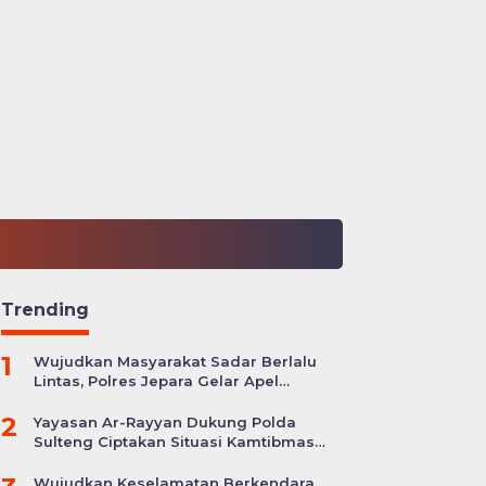
Trending
1
Wujudkan Masyarakat Sadar Berlalu
Lintas, Polres Jepara Gelar Apel
Kesiapan Ops Zebra Candi
2
Yayasan Ar-Rayyan Dukung Polda
Sulteng Ciptakan Situasi Kamtibmas
yang Kondusif
Wujudkan Keselamatan Berkendara,