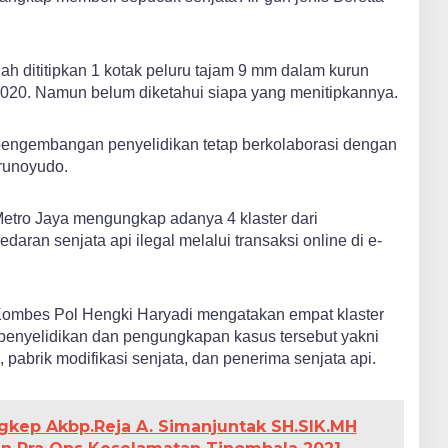
h dititipkan 1 kotak peluru tajam 9 mm dalam kurun
2020. Namun belum diketahui siapa yang menitipkannya.
 pengembangan penyelidikan tetap berkolaborasi dengan
Trunoyudo.
etro Jaya mengungkap adanya 4 klaster dari
aran senjata api ilegal melalui transaksi online di e-
Kombes Pol Hengki Haryadi mengatakan empat klaster
i penyelidikan dan pengungkapan kasus tersebut yakni
i, pabrik modifikasi senjata, dan penerima senjata api.
gkep Akbp.Reja A. Simanjuntak SH.SIK.MH