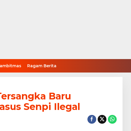
ambitmas
Ragam Berita
Tersangka Baru
us Senpi Ilegal
n