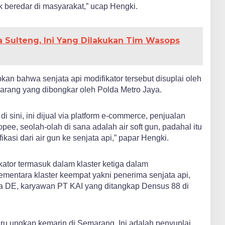
beredar di masyarakat,” ucap Hengki.
a Sulteng, Ini Yang Dilakukan Tim Wasops
an bahwa senjata api modifikator tersebut disuplai oleh
marang yang dibongkar oleh Polda Metro Jaya.
 sini, ini dijual via platform e-commerce, penjualan
pee, seolah-olah di sana adalah air soft gun, padahal itu
kasi dari air gun ke senjata api,” papar Hengki.
kator termasuk dalam klaster ketiga dalam
mentara klaster keempat yakni penerima senjata api,
ka DE, karyawan PT KAI yang ditangkap Densus 88 di
baru ungkap kemarin di Semarang. Ini adalah penyuplai