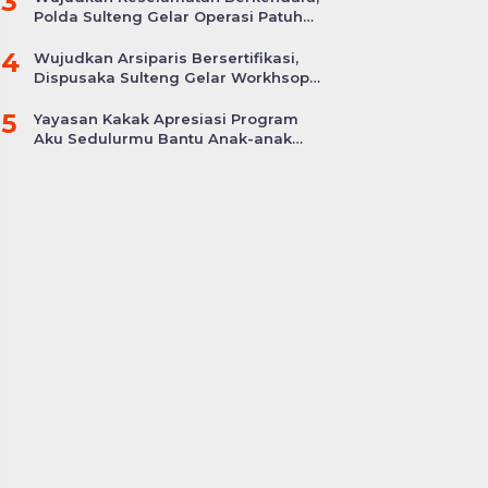
3
Polda Sulteng Gelar Operasi Patuh
Tinombala 2024
4
Wujudkan Arsiparis Bersertifikasi,
Dispusaka Sulteng Gelar Workhsop
Jabatan Fungsional
5
Yayasan Kakak Apresiasi Program
Aku Sedulurmu Bantu Anak-anak
Akibat Covid-19