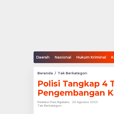
Daerah
Nasional
Hukum Kriminal
K
Polisi
Beranda
/
Tak Berkategori
Tangkap
Polisi Tangkap 4 
4
Tersangka
Pengembangan Kas
Baru
Pengembanga
Kasus
Redaksi Palu Ngataku
20 Agustus 2023
Senpi
Tak Berkategori
Ilegal