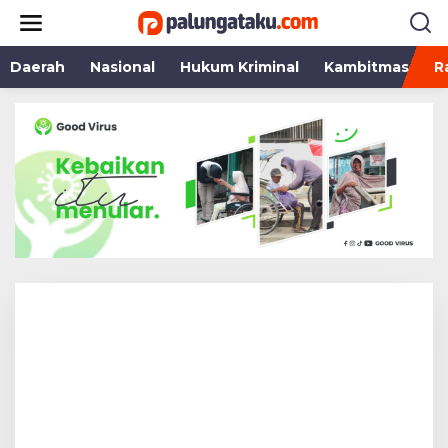
Lewati
ke
konten
Daerah
Nasional
Hukum Kriminal
Kambitmas
R