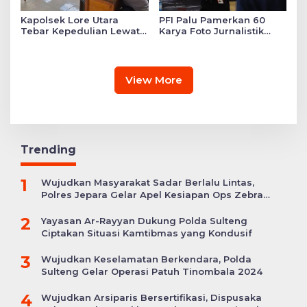
Kapolsek Lore Utara
PFI Palu Pamerkan 60
Tebar Kepedulian Lewat
Karya Foto Jurnalistik
Layanan Kesehatan
Bertajuk ‘Asa di A7as
Gratis hingga Bagi
Patahan’
Sembako
View More
Trending
1
Wujudkan Masyarakat Sadar Berlalu Lintas,
Polres Jepara Gelar Apel Kesiapan Ops Zebra
Candi
2
Yayasan Ar-Rayyan Dukung Polda Sulteng
Ciptakan Situasi Kamtibmas yang Kondusif
3
Wujudkan Keselamatan Berkendara, Polda
Sulteng Gelar Operasi Patuh Tinombala 2024
4
Wujudkan Arsiparis Bersertifikasi, Dispusaka