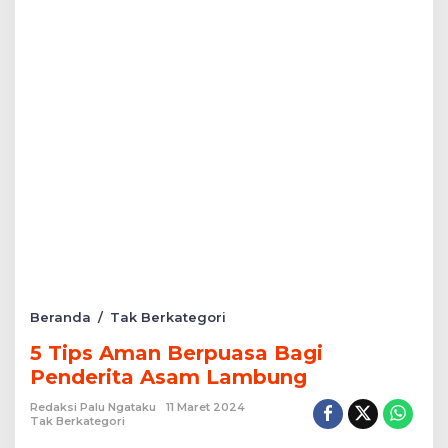
5
Beranda
/
Tak Berkategori
Tips
5 Tips Aman Berpuasa Bagi
Aman
Berpuasa
Penderita Asam Lambung
Bagi
Penderita
Redaksi Palu Ngataku
11 Maret 2024
Tak Berkategori
Asam
Lambung