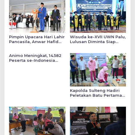
Pimpin Upacara Hari Lahir
Wisuda ke-XVII UWN Palu,
Pancasila, Anwar Hafid
Lulusan Diminta Siap
Tekankan Keadilan Sosial
Mengabdi untuk Daerah
dalam Kebijakan Publik
Animo Meningkat, 14.582
Peserta se-Indonesia
Daftar SMA Kemala
Taruna Bhayangkara
Kapolda Sulteng Hadiri
Peletakan Batu Pertama
Mushollah Raudhatul Ilmi
di Sekolah YKB