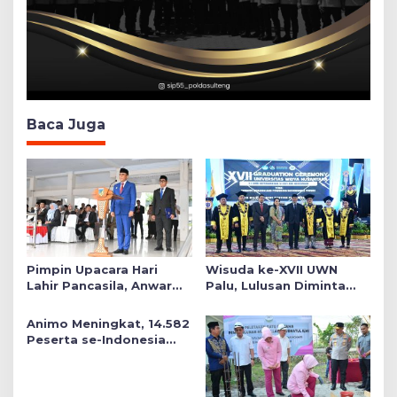
Baca Juga
Pimpin Upacara Hari
Wisuda ke-XVII UWN
Lahir Pancasila, Anwar
Palu, Lulusan Diminta
Hafid Tekankan Keadilan
Siap Mengabdi untuk
Sosial dalam Kebijakan
Daerah
Animo Meningkat, 14.582
Publik
Peserta se-Indonesia
Daftar SMA Kemala
Taruna Bhayangkara