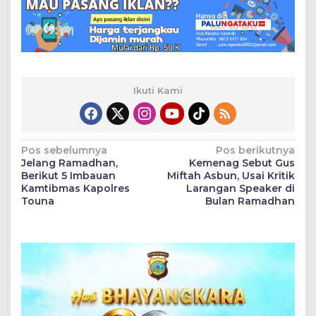
Ikuti Kami
Navigasi
Pos sebelumnya
Pos berikutnya
Jelang Ramadhan,
Kemenag Sebut Gus
pos
Berikut 5 Imbauan
Miftah Asbun, Usai Kritik
Kamtibmas Kapolres
Larangan Speaker di
Touna
Bulan Ramadhan