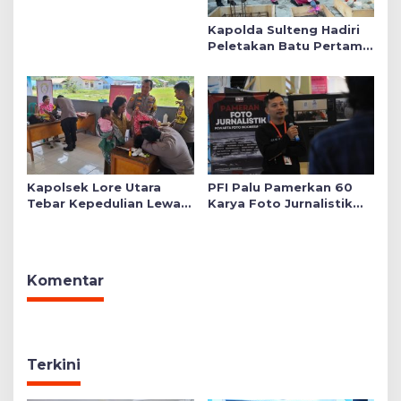
Kapolda Sulteng Hadiri
Peletakan Batu Pertama
Mushollah Raudhatul Ilmi
di Sekolah YKB
Kapolsek Lore Utara
PFI Palu Pamerkan 60
Tebar Kepedulian Lewat
Karya Foto Jurnalistik
Layanan Kesehatan
Bertajuk ‘Asa di A7as
Gratis hingga Bagi
Patahan’
Sembako
Komentar
Terkini