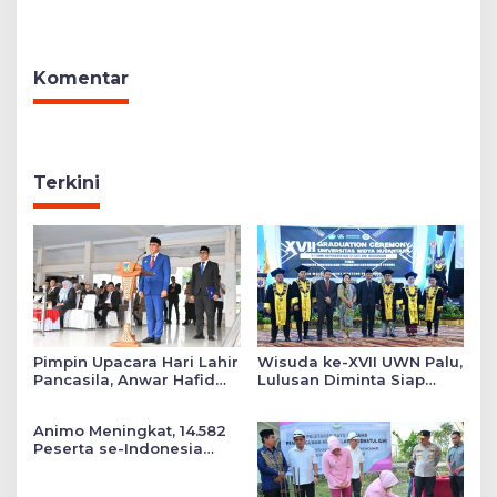
Layanan Kesehatan
Bertajuk ‘Asa di A7as
Gratis hingga Bagi
Patahan’
Sembako
Komentar
Terkini
Pimpin Upacara Hari Lahir
Wisuda ke-XVII UWN Palu,
Pancasila, Anwar Hafid
Lulusan Diminta Siap
Tekankan Keadilan Sosial
Mengabdi untuk Daerah
dalam Kebijakan Publik
Animo Meningkat, 14.582
Peserta se-Indonesia
Daftar SMA Kemala
Taruna Bhayangkara