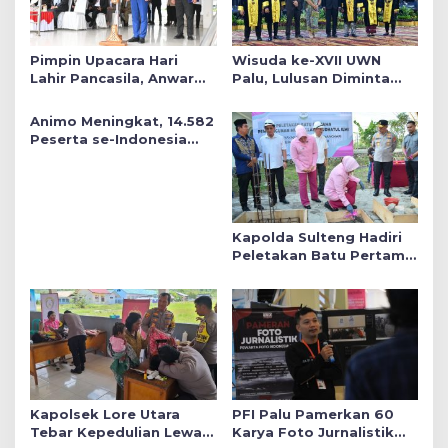
Pimpin Upacara Hari
Wisuda ke-XVII UWN
Lahir Pancasila, Anwar
Palu, Lulusan Diminta
Hafid Tekankan Keadilan
Siap Mengabdi untuk
Sosial dalam Kebijakan
Daerah
Animo Meningkat, 14.582
Publik
Peserta se-Indonesia
Daftar SMA Kemala
Taruna Bhayangkara
Kapolda Sulteng Hadiri
Peletakan Batu Pertama
Mushollah Raudhatul Ilmi
di Sekolah YKB
Kapolsek Lore Utara
PFI Palu Pamerkan 60
Tebar Kepedulian Lewat
Karya Foto Jurnalistik