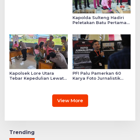
Kapolda Sulteng Hadiri
Peletakan Batu Pertama
Mushollah Raudhatul Ilmi
di Sekolah YKB
Kapolsek Lore Utara
PFI Palu Pamerkan 60
Tebar Kepedulian Lewat
Karya Foto Jurnalistik
Layanan Kesehatan
Bertajuk ‘Asa di A7as
Gratis hingga Bagi
Patahan’
Sembako
View More
Trending