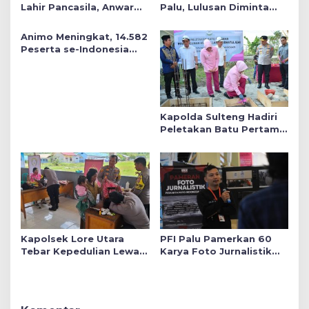
Lahir Pancasila, Anwar
Palu, Lulusan Diminta
Hafid Tekankan Keadilan
Siap Mengabdi untuk
Sosial dalam Kebijakan
Daerah
Animo Meningkat, 14.582
Publik
Peserta se-Indonesia
Daftar SMA Kemala
Taruna Bhayangkara
Kapolda Sulteng Hadiri
Peletakan Batu Pertama
Mushollah Raudhatul Ilmi
di Sekolah YKB
Kapolsek Lore Utara
PFI Palu Pamerkan 60
Tebar Kepedulian Lewat
Karya Foto Jurnalistik
Layanan Kesehatan
Bertajuk ‘Asa di A7as
Gratis hingga Bagi
Patahan’
Sembako