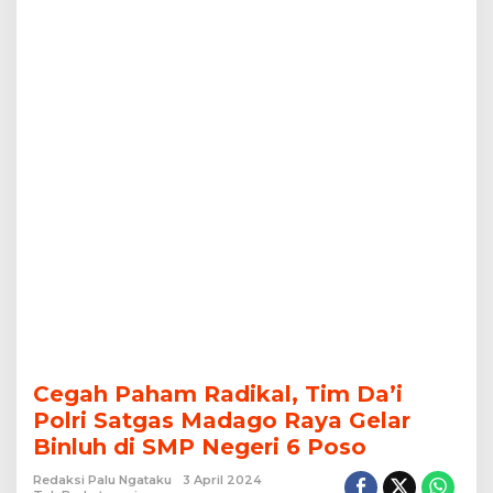
Gelar
Binluh
di
SMP
Negeri
6
Poso
Cegah Paham Radikal, Tim Da’i
Polri Satgas Madago Raya Gelar
Binluh di SMP Negeri 6 Poso
Redaksi Palu Ngataku
3 April 2024