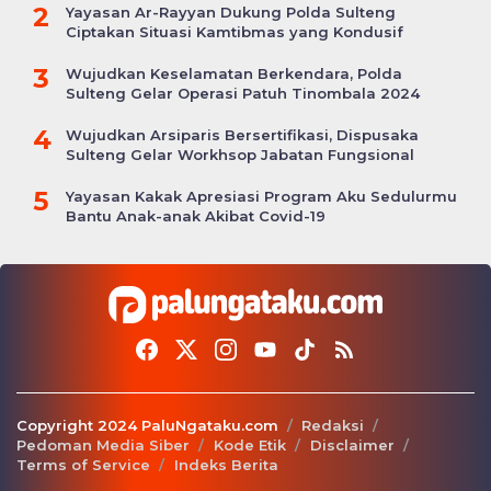
2
Yayasan Ar-Rayyan Dukung Polda Sulteng
Ciptakan Situasi Kamtibmas yang Kondusif
3
Wujudkan Keselamatan Berkendara, Polda
Sulteng Gelar Operasi Patuh Tinombala 2024
4
Wujudkan Arsiparis Bersertifikasi, Dispusaka
Sulteng Gelar Workhsop Jabatan Fungsional
5
Yayasan Kakak Apresiasi Program Aku Sedulurmu
Bantu Anak-anak Akibat Covid-19
Copyright 2024 PaluNgataku.com
Redaksi
Pedoman Media Siber
Kode Etik
Disclaimer
Terms of Service
Indeks Berita