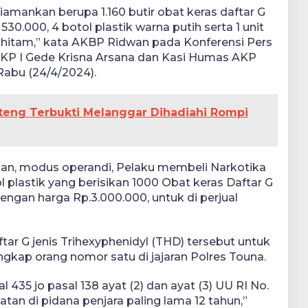
amankan berupa 1.160 butir obat keras daftar G
530.000, 4 botol plastik warna putih serta 1 unit
hitam,” kata AKBP Ridwan pada Konferensi Pers
KP I Gede Krisna Arsana dan Kasi Humas AKP
Rabu (24/4/2024).
ulteng Terbukti Melanggar Dihadiahi Rompi
, modus operandi, Pelaku membeli Narkotika
l plastik yang berisikan 1000 Obat keras Daftar G
dengan harga Rp.3.000.000, untuk di perjual
ftar G jenis Trihexyphenidyl (THD) tersebut untuk
ungkap orang nomor satu di jajaran Polres Touna.
435 jo pasal 138 ayat (2) dan ayat (3) UU RI No.
tan di pidana penjara paling lama 12 tahun,”