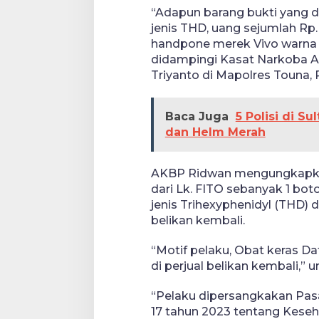
“Adapun barang bukti yang di
jenis THD, uang sejumlah Rp. 
handpone merek Vivo warna 
didampingi Kasat Narkoba A
Triyanto di Mapolres Touna, 
Baca Juga
5 Polisi di S
dan Helm Merah
AKBP Ridwan mengungkapkan
dari Lk. FITO sebanyak 1 boto
jenis Trihexyphenidyl (THD) 
belikan kembali.
“Motif pelaku, Obat keras Da
di perjual belikan kembali,” 
“Pelaku dipersangkakan Pasal 
17 tahun 2023 tentang Keseha