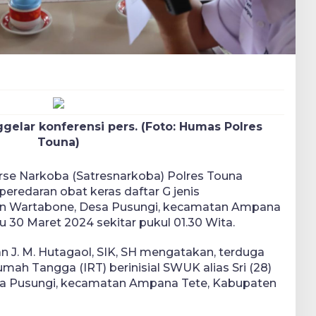
gelar konferensi pers. (Foto: Humas Polres
Touna)
rse Narkoba (Satresnarkoba) Polres Touna
eredaran obat keras daftar G jenis
alan Wartabone, Desa Pusungi, kecamatan Ampana
 30 Maret 2024 sekitar pukul 01.30 Wita.
 J. M. Hutagaol, SIK, SH mengatakan, terduga
mah Tangga (IRT) berinisial SWUK alias Sri (28)
sa Pusungi, kecamatan Ampana Tete, Kabupaten