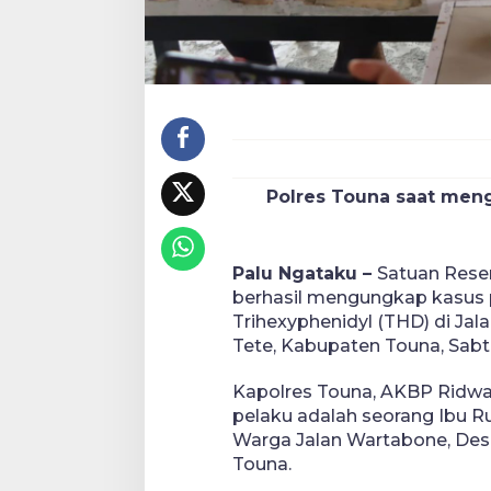
Polres Touna saat meng
Palu Ngataku –
Satuan Rese
berhasil mengungkap kasus p
Trihexyphenidyl (THD) di J
Tete, Kabupaten Touna, Sabtu
Kapolres Touna, AKBP Ridwan
pelaku adalah seorang Ibu Ru
Warga Jalan Wartabone, De
Touna.