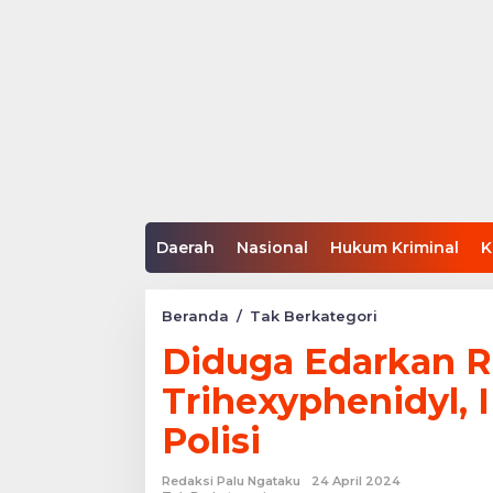
Daerah
Nasional
Hukum Kriminal
K
Diduga
Beranda
/
Tak Berkategori
Edarkan
Diduga Edarkan R
Ribuan
Obat
Trihexyphenidyl, 
Keras
Trihexyphenidy
Polisi
IRT
di
Touna
Redaksi Palu Ngataku
24 April 2024
Ditangkap