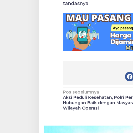
tandasnya.
Navigasi
Pos sebelumnya
Aksi Peduli Kesehatan, Polri Pe
pos
Hubungan Baik dengan Masyara
Wilayah Operasi