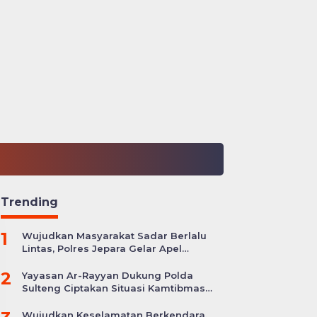
Trending
1
Wujudkan Masyarakat Sadar Berlalu
Lintas, Polres Jepara Gelar Apel
Kesiapan Ops Zebra Candi
2
Yayasan Ar-Rayyan Dukung Polda
Sulteng Ciptakan Situasi Kamtibmas
yang Kondusif
Wujudkan Keselamatan Berkendara,