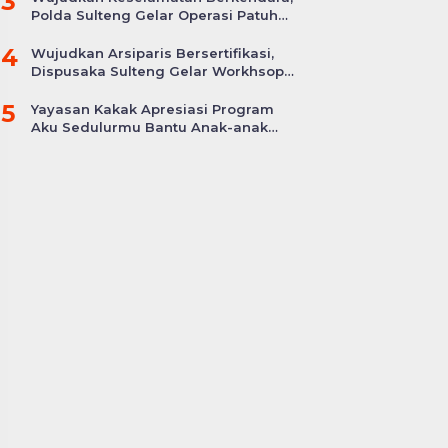
3
Polda Sulteng Gelar Operasi Patuh
Tinombala 2024
4
Wujudkan Arsiparis Bersertifikasi,
Dispusaka Sulteng Gelar Workhsop
Jabatan Fungsional
5
Yayasan Kakak Apresiasi Program
Aku Sedulurmu Bantu Anak-anak
Akibat Covid-19