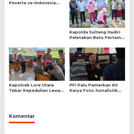
Publik
Peserta se-Indonesia
Daftar SMA Kemala
Taruna Bhayangkara
Kapolda Sulteng Hadiri
Peletakan Batu Pertama
Mushollah Raudhatul Ilmi
di Sekolah YKB
Kapolsek Lore Utara
PFI Palu Pamerkan 60
Tebar Kepedulian Lewat
Karya Foto Jurnalistik
Layanan Kesehatan
Bertajuk ‘Asa di A7as
Gratis hingga Bagi
Patahan’
Sembako
Komentar