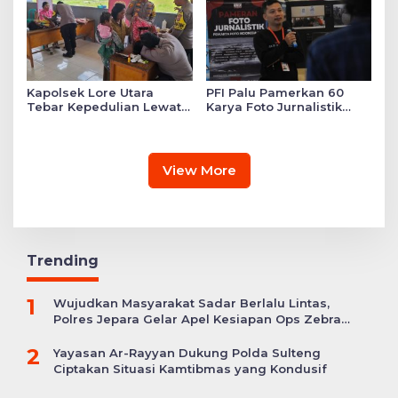
Kapolsek Lore Utara
PFI Palu Pamerkan 60
Tebar Kepedulian Lewat
Karya Foto Jurnalistik
Layanan Kesehatan
Bertajuk ‘Asa di A7as
Gratis hingga Bagi
Patahan’
Sembako
View More
Trending
1
Wujudkan Masyarakat Sadar Berlalu Lintas,
Polres Jepara Gelar Apel Kesiapan Ops Zebra
Candi
2
Yayasan Ar-Rayyan Dukung Polda Sulteng
Ciptakan Situasi Kamtibmas yang Kondusif