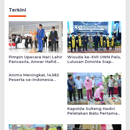
Terkini
Pimpin Upacara Hari Lahir
Wisuda ke-XVII UWN Palu,
Pancasila, Anwar Hafid
Lulusan Diminta Siap
Tekankan Keadilan Sosial
Mengabdi untuk Daerah
dalam Kebijakan Publik
Animo Meningkat, 14.582
Peserta se-Indonesia
Daftar SMA Kemala
Taruna Bhayangkara
Kapolda Sulteng Hadiri
Peletakan Batu Pertama
Mushollah Raudhatul Ilmi
di Sekolah YKB