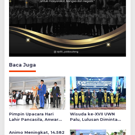
Baca Juga
Pimpin Upacara Hari
Wisuda ke-XVII UWN
Lahir Pancasila, Anwar
Palu, Lulusan Diminta
Hafid Tekankan Keadilan
Siap Mengabdi untuk
Sosial dalam Kebijakan
Daerah
Animo Meningkat, 14.582