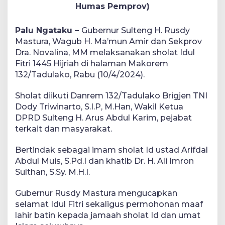
Humas Pemprov)
Palu Ngataku –
Gubernur Sulteng H. Rusdy
Mastura, Wagub H. Ma’mun Amir dan Sekprov
Dra. Novalina, MM melaksanakan sholat Idul
Fitri 1445 Hijriah di halaman Makorem
132/Tadulako, Rabu (10/4/2024).
Sholat diikuti Danrem 132/Tadulako Brigjen TNI
Dody Triwinarto, S.I.P, M.Han, Wakil Ketua
DPRD Sulteng H. Arus Abdul Karim, pejabat
terkait dan masyarakat.
Bertindak sebagai imam sholat Id ustad Arifdal
Abdul Muis, S.Pd.I dan khatib Dr. H. Ali Imron
Sulthan, S.Sy. M.H.I.
Gubernur Rusdy Mastura mengucapkan
selamat Idul Fitri sekaligus permohonan maaf
lahir batin kepada jamaah sholat Id dan umat