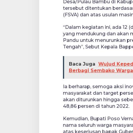
Desa/Pulau Bambu di Kabupa
tersebut ditentukan berdasar
(FSVA) dan atas usulan masi
“Dalam kegiatan ini, ada 12 
yang mendukung dan akan me
Pandu untuk menurunkan pre
Tengah”, Sebut Kepala Bapp
Baca Juga
Wujud Kepedu
Berbagi Sembako Warga
Ia berharap, semoga aksi in
masyarakat dan target perse
akan diturunkan hingga sebe
48,86 persen di tahun 2022.
Kemudian, Bupati Poso Vern
nama seluruh warga masyar
atas keseriusan bapak Gub