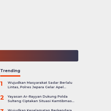
Trending
1
Wujudkan Masyarakat Sadar Berlalu
Lintas, Polres Jepara Gelar Apel
Kesiapan Ops Zebra Candi
2
Yayasan Ar-Rayyan Dukung Polda
Sulteng Ciptakan Situasi Kamtibmas
yang Kondusif
Wujudkan Keselamatan Berkendara,