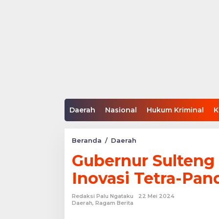
Daerah
Nasional
Hukum Kriminal
K
Gubernur
Beranda
/
Daerah
Sulteng
Gubernur Sulteng
Resmi
Launching
Inovasi Tetra-Pa
Aksi
Inovasi
Tetra-
Redaksi Palu Ngataku
22 Mei 2024
Pandu
Daerah
,
Ragam Berita
Tahun
2024