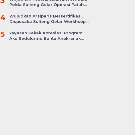
3
Polda Sulteng Gelar Operasi Patuh
Tinombala 2024
4
Wujudkan Arsiparis Bersertifikasi,
Dispusaka Sulteng Gelar Workhsop
Jabatan Fungsional
5
Yayasan Kakak Apresiasi Program
Aku Sedulurmu Bantu Anak-anak
Akibat Covid-19