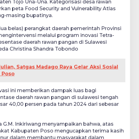
ten Tojo Una-Una. Kategorisasi desa rawan
kan peta Food Security and Vulnerability Atlas
ng-masing bupatinya.
(dua belas) perangkat daerah pemerintah Provinsi
ngintervensi melalui program inovasi Tetra-
sentase daerah rawan pangan di Sulawesi
eda Christina Shandra Tobondo
lian, Satgas Madago Raya Gelar Aksi Sosial
 Poso
ovasi ini memberikan dampak luas bagi
ntase daerah rawan pangan di sulawesi tengah
sar 40,00 persen pada tahun 2024 dari sebesar
a G.M. Inkiriwang menyampaikan bahwa, atas
akat Kabupaten Poso mengucapkan terima kasih
ernur dalam membantu masyarakat dalam