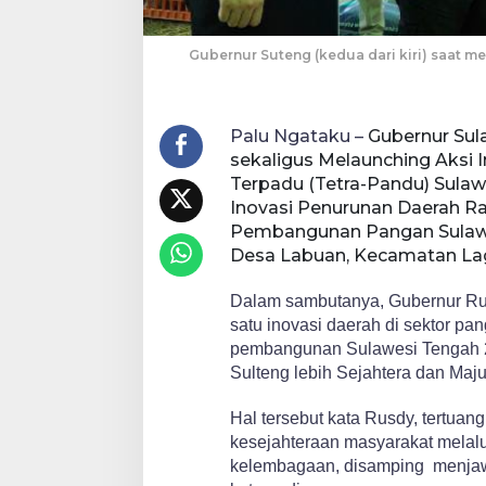
Gubernur Suteng (kedua dari kiri) saat m
Palu Ngataku –
Gubernur Sul
sekaligus Melaunching Aksi 
Terpadu (Tetra-Pandu) Sula
Inovasi Penurunan Daerah R
Pembangunan Pangan Sulawe
Desa Labuan, Kecamatan Lage
Dalam sambutanya, Gubernur Rus
satu inovasi daerah di sektor p
pembangunan Sulawesi Tengah 2
Sulteng lebih Sejahtera dan Maju
Hal tersebut kata Rusdy, tertuan
kesejahteraan masyarakat melal
kelembagaan, disamping menjawa