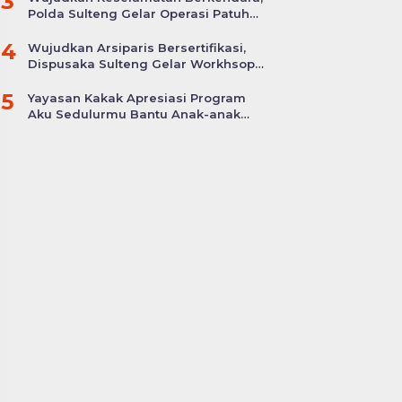
3
Polda Sulteng Gelar Operasi Patuh
Tinombala 2024
4
Wujudkan Arsiparis Bersertifikasi,
Dispusaka Sulteng Gelar Workhsop
Jabatan Fungsional
5
Yayasan Kakak Apresiasi Program
Aku Sedulurmu Bantu Anak-anak
Akibat Covid-19