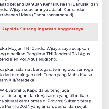
I Kasad bidang Bantuan Kemanusiaan (Banusia) dan
andra Wijaya sebelumnya adalah Komandan
Pertahanan Udara (Danpussenarhanud).
k, Kapolda Sulteng Ingatkan Anggotanya
ka Mayjen TNI Candra Wijaya, saya ucapkan
ng diberikan Panglima TNI Jenderal TNI Agus
teng Irjen Pol. Agus Nugroho.
capkan selamat bertugas, teriring doa semoga
juk dan bimbingan oleh Tuhan yang Maha Kuasa
am XIII/Merdeka.
R. Jatmiko, Kapolda Sulteng juga
tas dukungan dan kerjasama yang diberikan
a situasi kamtibmas di Provinsi Sulteng tetap
ya Pemilu 2024 yang aman, damai dan sejuk.