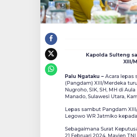
Kapolda Sulteng s
XIII/
Palu Ngataku –
Acara lepas
(Pangdam) XIII/Merdeka turut 
Nugroho, SIK, SH, MH di Aul
Manado, Sulawesi Utara, Kami
Lepas sambut Pangdam XIII/
Legowo WR Jatmiko kepada 
Sebagaimana Surat Keputusa
21 Februari 2024, Mayjen T