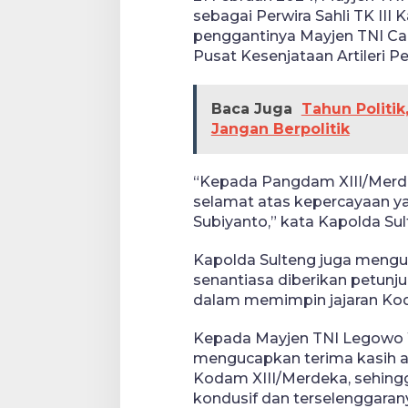
sebagai Perwira Sahli TK II
penggantinya Mayjen TNI C
Pusat Kesenjataan Artileri 
Baca Juga
Tahun Politi
Jangan Berpolitik
“Kepada Pangdam XIII/Merde
selamat atas kepercayaan ya
Subiyanto,” kata Kapolda Sul
Kapolda Sulteng juga mengu
senantiasa diberikan petun
dalam memimpin jajaran Kod
Kepada Mayjen TNI Legowo W
mengucapkan terima kasih a
Kodam XIII/Merdeka, sehingg
kondusif dan terselenggaran