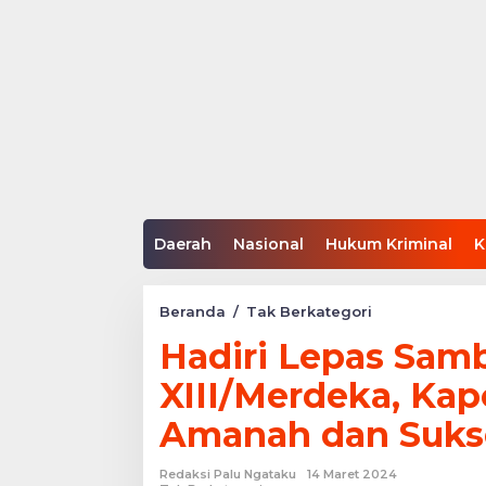
Daerah
Nasional
Hukum Kriminal
K
Hadiri
Beranda
/
Tak Berkategori
Lepas
Hadiri Lepas Sa
Sambut
Pangdam
XIII/Merdeka, Kap
XIII/Merdeka,
Kapolda
Amanah dan Suks
Sulteng:
Semoga
Amanah
Redaksi Palu Ngataku
14 Maret 2024
dan