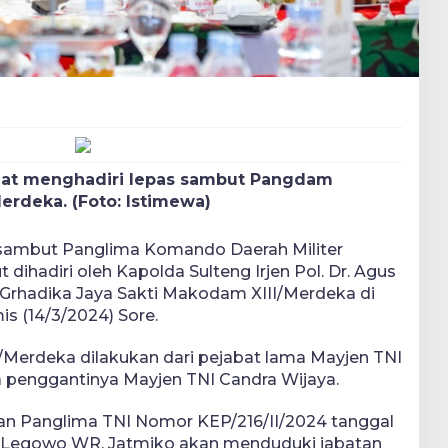
aat menghadiri lepas sambut Pangdam
Merdeka. (Foto: Istimewa)
 sambut Panglima Komando Daerah Militer
dihadiri oleh Kapolda Sulteng Irjen Pol. Dr. Agus
a Grhadika Jaya Sakti Makodam XIII/Merdeka di
s (14/3/2024) Sore.
Merdeka dilakukan dari pejabat lama Mayjen TNI
penggantinya Mayjen TNI Candra Wijaya.
n Panglima TNI Nomor KEP/216/II/2024 tanggal
NI Legowo WR. Jatmiko akan menduduki jabatan