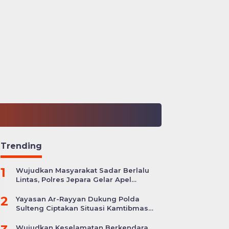
Trending
1
Wujudkan Masyarakat Sadar Berlalu
Lintas, Polres Jepara Gelar Apel
Kesiapan Ops Zebra Candi
2
Yayasan Ar-Rayyan Dukung Polda
Sulteng Ciptakan Situasi Kamtibmas
yang Kondusif
Wujudkan Keselamatan Berkendara,