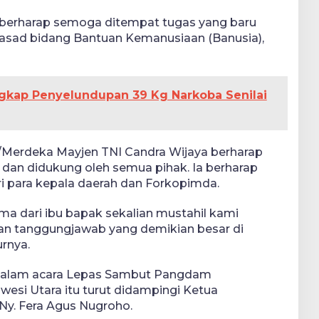
a berharap semoga ditempat tugas yang baru
 Kasad bidang Bantuan Kemanusiaan (Banusia),
ngkap Penyelundupan 39 Kg Narkoba Senilai
I/Merdeka Mayjen TNI Candra Wijaya berharap
 dan didukung oleh semua pihak. Ia berharap
i para kepala daerah dan Forkopimda.
ma dari ibu bapak sekalian mustahil kami
an tanggungjawab yang demikian besar di
urnya.
 dalam acara Lepas Sambut Pangdam
wesi Utara itu turut didampingi Ketua
Ny. Fera Agus Nugroho.