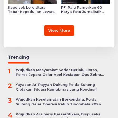
Kapolsek Lore Utara
PFI Palu Pamerkan 60
Tebar Kepedulian Lewat
Karya Foto Jurnalistik
Layanan Kesehatan
Bertajuk ‘Asa di A7as
Gratis hingga Bagi
Patahan’
Sembako
View More
Trending
1
Wujudkan Masyarakat Sadar Berlalu Lintas,
Polres Jepara Gelar Apel Kesiapan Ops Zebra
Candi
2
Yayasan Ar-Rayyan Dukung Polda Sulteng
Ciptakan Situasi Kamtibmas yang Kondusif
3
Wujudkan Keselamatan Berkendara, Polda
Sulteng Gelar Operasi Patuh Tinombala 2024
4
Wujudkan Arsiparis Bersertifikasi, Dispusaka