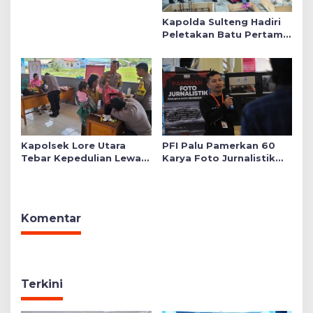
Kapolda Sulteng Hadiri
Peletakan Batu Pertama
Mushollah Raudhatul Ilmi
di Sekolah YKB
Kapolsek Lore Utara
PFI Palu Pamerkan 60
Tebar Kepedulian Lewat
Karya Foto Jurnalistik
Layanan Kesehatan
Bertajuk ‘Asa di A7as
Gratis hingga Bagi
Patahan’
Sembako
Komentar
Terkini