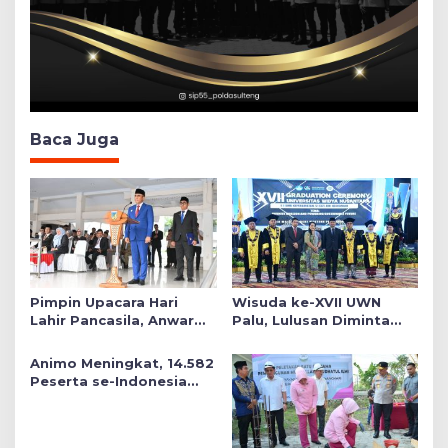
Baca Juga
Pimpin Upacara Hari
Wisuda ke-XVII UWN
Lahir Pancasila, Anwar
Palu, Lulusan Diminta
Hafid Tekankan Keadilan
Siap Mengabdi untuk
Sosial dalam Kebijakan
Daerah
Animo Meningkat, 14.582
Publik
Peserta se-Indonesia
Daftar SMA Kemala
Taruna Bhayangkara