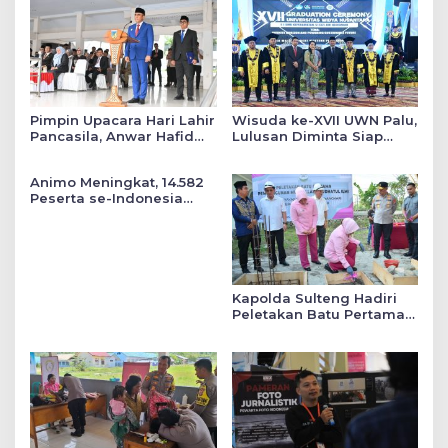
Pimpin Upacara Hari Lahir
Wisuda ke-XVII UWN Palu,
Pancasila, Anwar Hafid
Lulusan Diminta Siap
Tekankan Keadilan Sosial
Mengabdi untuk Daerah
dalam Kebijakan Publik
Animo Meningkat, 14.582
Peserta se-Indonesia
Daftar SMA Kemala
Taruna Bhayangkara
Kapolda Sulteng Hadiri
Peletakan Batu Pertama
Mushollah Raudhatul Ilmi
di Sekolah YKB