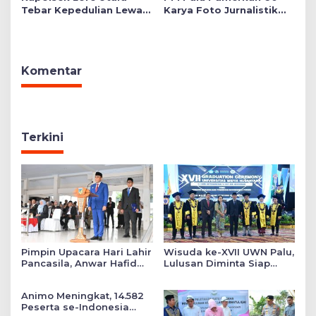
Tebar Kepedulian Lewat
Karya Foto Jurnalistik
Layanan Kesehatan
Bertajuk ‘Asa di A7as
Gratis hingga Bagi
Patahan’
Sembako
Komentar
Terkini
Pimpin Upacara Hari Lahir
Wisuda ke-XVII UWN Palu,
Pancasila, Anwar Hafid
Lulusan Diminta Siap
Tekankan Keadilan Sosial
Mengabdi untuk Daerah
dalam Kebijakan Publik
Animo Meningkat, 14.582
Peserta se-Indonesia