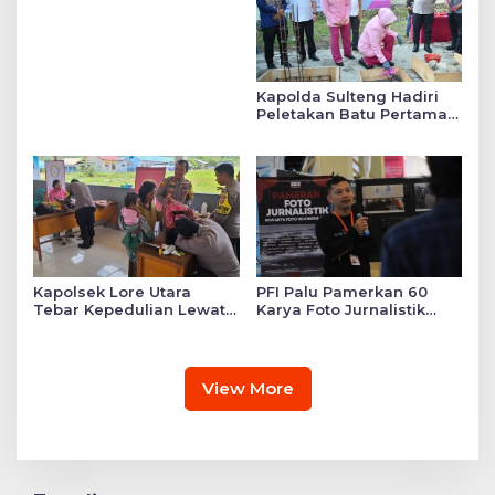
Daftar SMA Kemala
Taruna Bhayangkara
Kapolda Sulteng Hadiri
Peletakan Batu Pertama
Mushollah Raudhatul Ilmi
di Sekolah YKB
Kapolsek Lore Utara
PFI Palu Pamerkan 60
Tebar Kepedulian Lewat
Karya Foto Jurnalistik
Layanan Kesehatan
Bertajuk ‘Asa di A7as
Gratis hingga Bagi
Patahan’
Sembako
View More