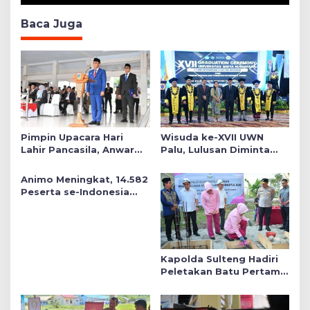
Baca Juga
Pimpin Upacara Hari
Wisuda ke-XVII UWN
Lahir Pancasila, Anwar
Palu, Lulusan Diminta
Hafid Tekankan Keadilan
Siap Mengabdi untuk
Sosial dalam Kebijakan
Daerah
Animo Meningkat, 14.582
Publik
Peserta se-Indonesia
Daftar SMA Kemala
Taruna Bhayangkara
Kapolda Sulteng Hadiri
Peletakan Batu Pertama
Mushollah Raudhatul Ilmi
di Sekolah YKB