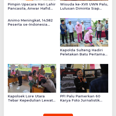
Pimpin Upacara Hari Lahir
Wisuda ke-XVII UWN Palu,
Pancasila, Anwar Hafid
Lulusan Diminta Siap
Tekankan Keadilan Sosial
Mengabdi untuk Daerah
dalam Kebijakan Publik
Animo Meningkat, 14.582
Peserta se-Indonesia
Daftar SMA Kemala
Taruna Bhayangkara
Kapolda Sulteng Hadiri
Peletakan Batu Pertama
Mushollah Raudhatul Ilmi
di Sekolah YKB
Kapolsek Lore Utara
PFI Palu Pamerkan 60
Tebar Kepedulian Lewat
Karya Foto Jurnalistik
Layanan Kesehatan
Bertajuk ‘Asa di A7as
Gratis hingga Bagi
Patahan’
Sembako