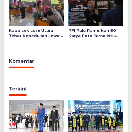
Kapolsek Lore Utara
PFI Palu Pamerkan 60
Tebar Kepedulian Lewat
Karya Foto Jurnalistik
Layanan Kesehatan
Bertajuk ‘Asa di A7as
Gratis hingga Bagi
Patahan’
Sembako
Komentar
Terkini