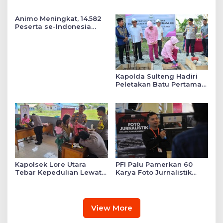
Tekankan Keadilan Sosial
Mengabdi untuk Daerah
dalam Kebijakan Publik
Animo Meningkat, 14.582
Peserta se-Indonesia
Daftar SMA Kemala
Taruna Bhayangkara
Kapolda Sulteng Hadiri
Peletakan Batu Pertama
Mushollah Raudhatul Ilmi
di Sekolah YKB
Kapolsek Lore Utara
PFI Palu Pamerkan 60
Tebar Kepedulian Lewat
Karya Foto Jurnalistik
Layanan Kesehatan
Bertajuk ‘Asa di A7as
Gratis hingga Bagi
Patahan’
Sembako
View More