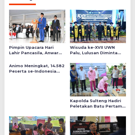
Pimpin Upacara Hari
Wisuda ke-XVII UWN
Lahir Pancasila, Anwar
Palu, Lulusan Diminta
Hafid Tekankan Keadilan
Siap Mengabdi untuk
Sosial dalam Kebijakan
Daerah
Animo Meningkat, 14.582
Publik
Peserta se-Indonesia
Daftar SMA Kemala
Taruna Bhayangkara
Kapolda Sulteng Hadiri
Peletakan Batu Pertama
Mushollah Raudhatul Ilmi
di Sekolah YKB