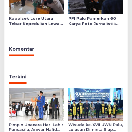
Kapolsek Lore Utara
PFI Palu Pamerkan 60
Tebar Kepedulian Lewat
Karya Foto Jurnalistik
Layanan Kesehatan
Bertajuk ‘Asa di A7as
Gratis hingga Bagi
Patahan’
Sembako
Komentar
Terkini
Pimpin Upacara Hari Lahir
Wisuda ke-XVII UWN Palu,
Pancasila, Anwar Hafid
Lulusan Diminta Siap