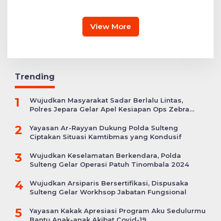
Gratis hingga Bagi
Patahan’
Sembako
View More
Trending
1
Wujudkan Masyarakat Sadar Berlalu Lintas,
Polres Jepara Gelar Apel Kesiapan Ops Zebra
Candi
2
Yayasan Ar-Rayyan Dukung Polda Sulteng
Ciptakan Situasi Kamtibmas yang Kondusif
3
Wujudkan Keselamatan Berkendara, Polda
Sulteng Gelar Operasi Patuh Tinombala 2024
4
Wujudkan Arsiparis Bersertifikasi, Dispusaka
Sulteng Gelar Workhsop Jabatan Fungsional
5
Yayasan Kakak Apresiasi Program Aku Sedulurmu
Bantu Anak-anak Akibat Covid-19