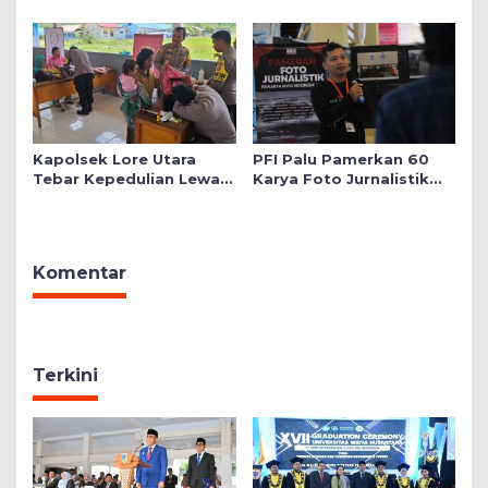
Mushollah Raudhatul Ilmi
di Sekolah YKB
Kapolsek Lore Utara
PFI Palu Pamerkan 60
Tebar Kepedulian Lewat
Karya Foto Jurnalistik
Layanan Kesehatan
Bertajuk ‘Asa di A7as
Gratis hingga Bagi
Patahan’
Sembako
Komentar
Terkini