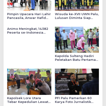
Pimpin Upacara Hari Lahir
Wisuda ke-XVII UWN Palu,
Pancasila, Anwar Hafid
Lulusan Diminta Siap
Tekankan Keadilan Sosial
Mengabdi untuk Daerah
dalam Kebijakan Publik
Animo Meningkat, 14.582
Peserta se-Indonesia
Daftar SMA Kemala
Taruna Bhayangkara
Kapolda Sulteng Hadiri
Peletakan Batu Pertama
Mushollah Raudhatul Ilmi
di Sekolah YKB
Kapolsek Lore Utara
PFI Palu Pamerkan 60
Tebar Kepedulian Lewat
Karya Foto Jurnalistik
Layanan Kesehatan
Bertajuk ‘Asa di A7as