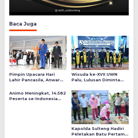
Baca Juga
Pimpin Upacara Hari
Wisuda ke-XVII UWN
Lahir Pancasila, Anwar
Palu, Lulusan Diminta
Hafid Tekankan Keadilan
Siap Mengabdi untuk
Sosial dalam Kebijakan
Daerah
Animo Meningkat, 14.582
Publik
Peserta se-Indonesia
Daftar SMA Kemala
Taruna Bhayangkara
Kapolda Sulteng Hadiri
Peletakan Batu Pertama