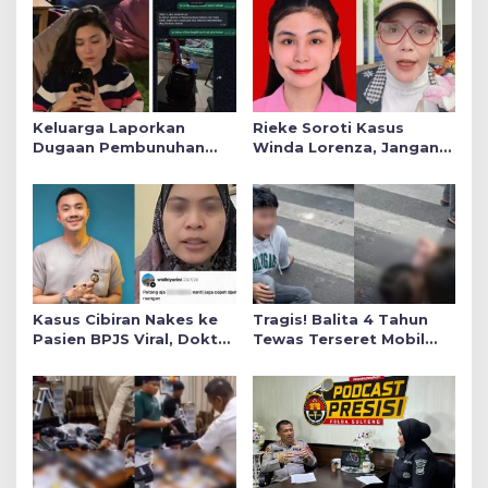
Keluarga Laporkan
Rieke Soroti Kasus
Dugaan Pembunuhan
Winda Lorenza, Jangan
Winda ke Polda Sumut,
Ada Konflik Kepentingan
Soroti Luka Lebam dan
dalam Penyidikan
Curhat Mendiang
Kasus Cibiran Nakes ke
Tragis! Balita 4 Tahun
Pasien BPJS Viral, Dokter
Tewas Terseret Mobil
Gia Ingatkan Makna Jas
Oknum Polisi di Bone
Putih Pakaian Penetral
Emosi