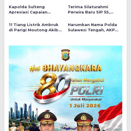
Polres Raih Predikat
Tunjukkan Kinerja
Kapolda Sulteng
Terima Silaturahmi
Pelayanan Prima
Terbaik di Banggai Laut
Apresiasi Capaian
Perwira Baru SIP 55,
Gemilang Dua Personel
Wakapolda Sulteng
di Hoegeng Awards 2026
Tekankan Pentingnya
11 Tiang Listrik Ambruk
Harumkan Nama Polda
Think Before Acting
di Parigi Moutong Akibat
Sulawesi Tengah, AKP
Luapan Irigasi
Siti Elminawati Raih
Meningkat, Akses Jalan
Hoegeng Awards 2026
Lumpuh!