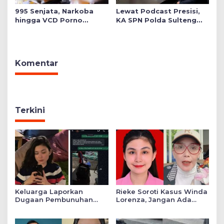
995 Senjata, Narkoba
Lewat Podcast Presisi,
hingga VCD Porno
KA SPN Polda Sulteng
Ditemukan di Salah Satu
Ulas Transformasi
Ruang Sekolah Swasta,
Pendidikan Polri Melalui
Ini Faktanya!
Kurikulum OBE
Komentar
Terkini
Keluarga Laporkan
Rieke Soroti Kasus Winda
Dugaan Pembunuhan
Lorenza, Jangan Ada
Winda ke Polda Sumut,
Konflik Kepentingan
Soroti Luka Lebam dan
dalam Penyidikan
Curhat Mendiang