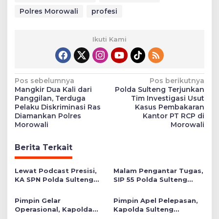
Polres Morowali
profesi
Ikuti Kami
Navigasi
Pos sebelumnya
Pos berikutnya
Mangkir Dua Kali dari
Polda Sulteng Terjunkan
pos
Panggilan, Terduga
Tim Investigasi Usut
Pelaku Diskriminasi Ras
Kasus Pembakaran
Diamankan Polres
Kantor PT RCP di
Morowali
Morowali
Berita Terkait
Lewat Podcast Presisi,
Malam Pengantar Tugas,
KA SPN Polda Sulteng
SIP 55 Polda Sulteng
Ulas Transformasi
Siap Memberikan Warna
Pendidikan Polri Melalui
Positif di Satuan Wilayah
Pimpin Gelar
Pimpin Apel Pelepasan,
Kurikulum OBE
Operasional, Kapolda
Kapolda Sulteng
Sulteng Serahkan 3
Tekankan Personel