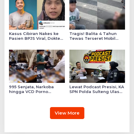
Kasus Cibiran Nakes ke
Tragis! Balita 4 Tahun
Pasien BPJS Viral, Dokter
Tewas Terseret Mobil
Gia Ingatkan Makna Jas
Oknum Polisi di Bone
Putih Pakaian Penetral
Emosi
995 Senjata, Narkoba
Lewat Podcast Presisi, KA
hingga VCD Porno
SPN Polda Sulteng Ulas
Ditemukan di Salah Satu
Transformasi Pendidikan
Ruang Sekolah Swasta,
Polri Melalui Kurikulum
Ini Faktanya!
OBE
View More