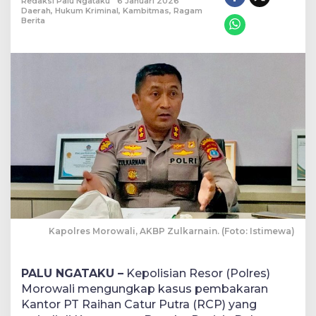
Redaksi Palu Ngataku
6 Januari 2026
Daerah
,
Hukum Kriminal
,
Kambitmas
,
Ragam
Berita
Kapolres Morowali, AKBP Zulkarnain. (Foto: Istimewa)
PALU NGATAKU –
Kepolisian Resor (Polres)
Morowali mengungkap kasus pembakaran
Kantor PT Raihan Catur Putra (RCP) yang