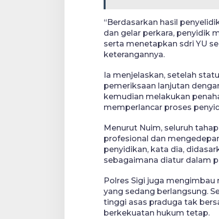
“Berdasarkan hasil penyelidi
dan gelar perkara, penyidik 
serta menetapkan sdri YU se
keterangannya.
Ia menjelaskan, setelah stat
pemeriksaan lanjutan denga
kemudian melakukan penaha
memperlancar proses penyid
Menurut Nuim, seluruh tahap
profesional dan mengedepank
penyidikan, kata dia, didasa
sebagaimana diatur dalam p
Polres Sigi juga mengimbau
yang sedang berlangsung. Se
tinggi asas praduga tak ber
berkekuatan hukum tetap.