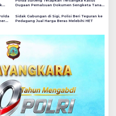
Polda Sulteng Tetapkan Tersangka Kasus
k
Dugaan Pemalsuan Dokumen Sengketa Tanah
di Sigi
Polda
Sidak Gabungan di Sigi, Polisi Beri Teguran ke
ner
Pedagang Jual Harga Beras Melebihi HET