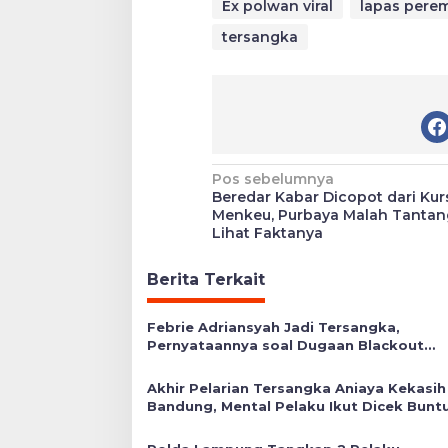
Ex polwan viral
lapas pere
tersangka
Navigasi
Pos sebelumnya
Beredar Kabar Dicopot dari Kur
pos
Menkeu, Purbaya Malah Tantan
Lihat Faktanya
Berita Terkait
Febrie Adriansyah Jadi Tersangka,
Pernyataannya soal Dugaan Blackout
Sumatera Kembali Disorot
Akhir Pelarian Tersangka Aniaya Kekasih
Bandung, Mental Pelaku Ikut Dicek Bunt
Perilaku Sadis