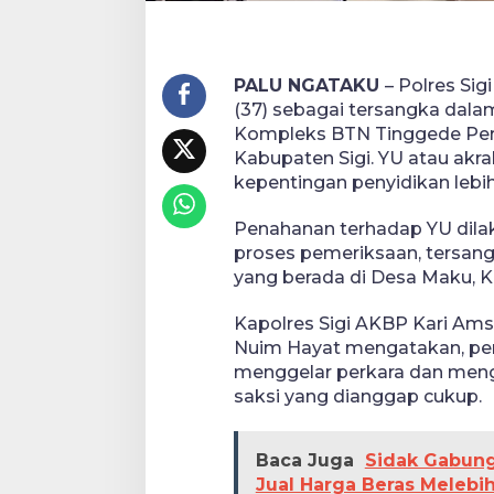
PALU NGATAKU
– Polres Si
(37) sebagai tersangka dala
Kompleks BTN Tinggede Per
Kabupaten Sigi. YU atau akrab
kepentingan penyidikan lebih 
Penahanan terhadap YU dilak
proses pemeriksaan, tersangk
yang berada di Desa Maku, K
Kapolres Sigi AKBP Kari Ams
Nuim Hayat mengatakan, pen
menggelar perkara dan meng
saksi yang dianggap cukup.
Baca Juga
Sidak Gabunga
Jual Harga Beras Melebi