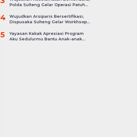
3
Polda Sulteng Gelar Operasi Patuh
Tinombala 2024
4
Wujudkan Arsiparis Bersertifikasi,
Dispusaka Sulteng Gelar Workhsop
Jabatan Fungsional
5
Yayasan Kakak Apresiasi Program
Aku Sedulurmu Bantu Anak-anak
Akibat Covid-19