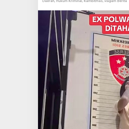
Daerah
,
Hukum Kriminal
,
Kambitmas
,
Ragam Berita
Berakhir
di
Balik
Jeruji