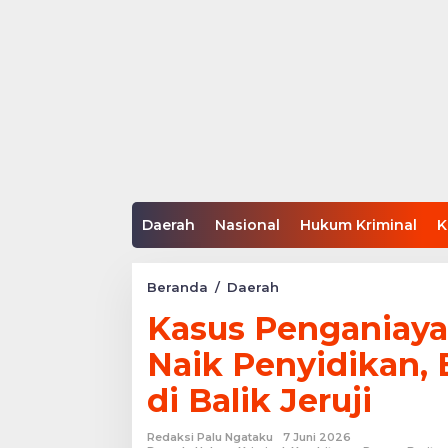
Daerah
Nasional
Hukum Kriminal
K
Kasus
Beranda
/
Daerah
Penganiayaan
Kasus Penganiaya
di
BTN
Naik Penyidikan, 
Tinggede
Naik
di Balik Jeruji
Penyidikan,
Ex
Polwan
Redaksi Palu Ngataku
7 Juni 2026
Viral