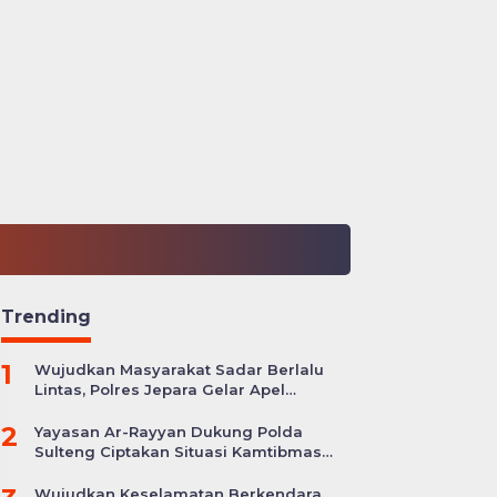
Trending
1
Wujudkan Masyarakat Sadar Berlalu
Lintas, Polres Jepara Gelar Apel
Kesiapan Ops Zebra Candi
2
Yayasan Ar-Rayyan Dukung Polda
Sulteng Ciptakan Situasi Kamtibmas
yang Kondusif
Wujudkan Keselamatan Berkendara,