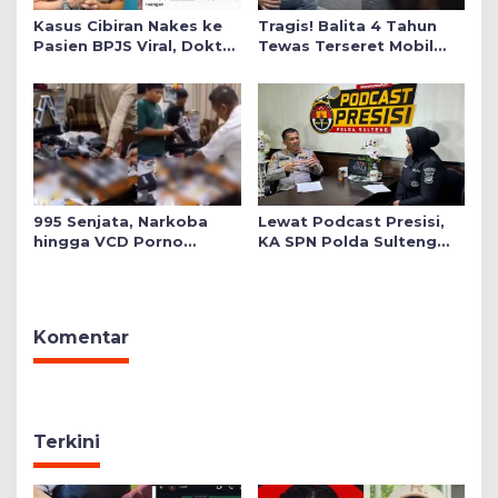
Kasus Cibiran Nakes ke
Tragis! Balita 4 Tahun
Pasien BPJS Viral, Dokter
Tewas Terseret Mobil
Gia Ingatkan Makna Jas
Oknum Polisi di Bone
Putih Pakaian Penetral
Emosi
995 Senjata, Narkoba
Lewat Podcast Presisi,
hingga VCD Porno
KA SPN Polda Sulteng
Ditemukan di Salah Satu
Ulas Transformasi
Ruang Sekolah Swasta,
Pendidikan Polri Melalui
Ini Faktanya!
Kurikulum OBE
Komentar
Terkini