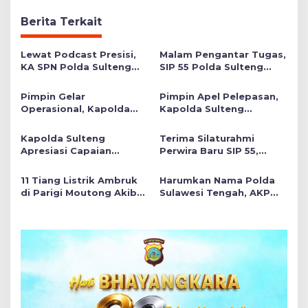
Berita Terkait
Lewat Podcast Presisi,
Malam Pengantar Tugas,
KA SPN Polda Sulteng
SIP 55 Polda Sulteng
Ulas Transformasi
Siap Memberikan Warna
Pendidikan Polri Melalui
Positif di Satuan Wilayah
Pimpin Gelar
Pimpin Apel Pelepasan,
Kurikulum OBE
Operasional, Kapolda
Kapolda Sulteng
Sulteng Serahkan 3
Tekankan Personel
Polres Raih Predikat
Tunjukkan Kinerja
Kapolda Sulteng
Terima Silaturahmi
Pelayanan Prima
Terbaik di Banggai Laut
Apresiasi Capaian
Perwira Baru SIP 55,
Gemilang Dua Personel
Wakapolda Sulteng
di Hoegeng Awards 2026
Tekankan Pentingnya
11 Tiang Listrik Ambruk
Harumkan Nama Polda
Think Before Acting
di Parigi Moutong Akibat
Sulawesi Tengah, AKP
Luapan Irigasi
Siti Elminawati Raih
Meningkat, Akses Jalan
Hoegeng Awards 2026
Lumpuh!