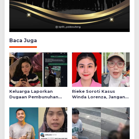
Baca Juga
Keluarga Laporkan
Rieke Soroti Kasus
Dugaan Pembunuhan
Winda Lorenza, Jangan
Winda ke Polda Sumut,
Ada Konflik Kepentingan
Soroti Luka Lebam dan
dalam Penyidikan
Curhat Mendiang