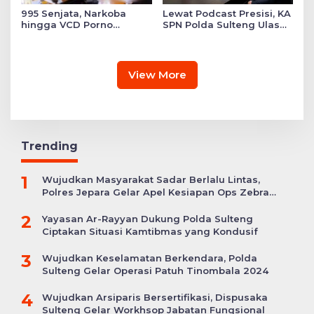
995 Senjata, Narkoba
Lewat Podcast Presisi, KA
hingga VCD Porno
SPN Polda Sulteng Ulas
Ditemukan di Salah Satu
Transformasi Pendidikan
Ruang Sekolah Swasta,
Polri Melalui Kurikulum
Ini Faktanya!
OBE
View More
Trending
1
Wujudkan Masyarakat Sadar Berlalu Lintas,
Polres Jepara Gelar Apel Kesiapan Ops Zebra
Candi
2
Yayasan Ar-Rayyan Dukung Polda Sulteng
Ciptakan Situasi Kamtibmas yang Kondusif
3
Wujudkan Keselamatan Berkendara, Polda
Sulteng Gelar Operasi Patuh Tinombala 2024
4
Wujudkan Arsiparis Bersertifikasi, Dispusaka
Sulteng Gelar Workhsop Jabatan Fungsional