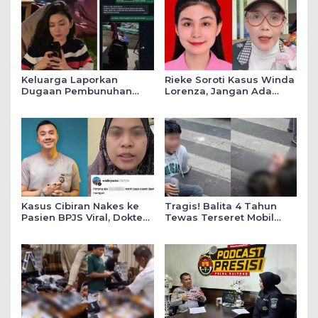
Keluarga Laporkan
Rieke Soroti Kasus Winda
Dugaan Pembunuhan
Lorenza, Jangan Ada
Winda ke Polda Sumut,
Konflik Kepentingan
Soroti Luka Lebam dan
dalam Penyidikan
Curhat Mendiang
Kasus Cibiran Nakes ke
Tragis! Balita 4 Tahun
Pasien BPJS Viral, Dokter
Tewas Terseret Mobil
Gia Ingatkan Makna Jas
Oknum Polisi di Bone
Putih Pakaian Penetral
Emosi