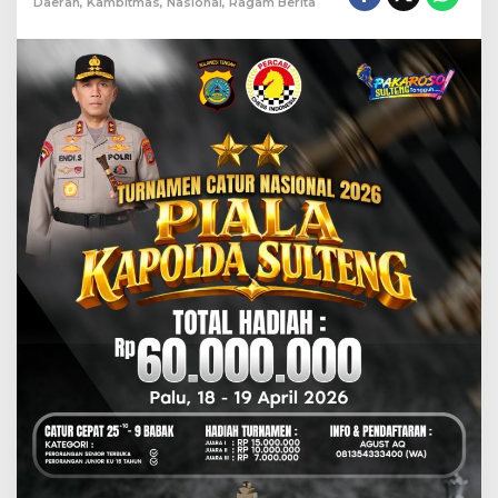
Daerah
,
Kambitmas
,
Nasional
,
Ragam Berita