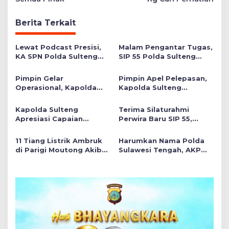
Berita Terkait
Lewat Podcast Presisi,
Malam Pengantar Tugas,
KA SPN Polda Sulteng
SIP 55 Polda Sulteng
Ulas Transformasi
Siap Memberikan Warna
Pendidikan Polri Melalui
Positif di Satuan Wilayah
Pimpin Gelar
Pimpin Apel Pelepasan,
Kurikulum OBE
Operasional, Kapolda
Kapolda Sulteng
Sulteng Serahkan 3
Tekankan Personel
Polres Raih Predikat
Tunjukkan Kinerja
Kapolda Sulteng
Terima Silaturahmi
Pelayanan Prima
Terbaik di Banggai Laut
Apresiasi Capaian
Perwira Baru SIP 55,
Gemilang Dua Personel
Wakapolda Sulteng
di Hoegeng Awards 2026
Tekankan Pentingnya
11 Tiang Listrik Ambruk
Harumkan Nama Polda
Think Before Acting
di Parigi Moutong Akibat
Sulawesi Tengah, AKP
Luapan Irigasi
Siti Elminawati Raih
Meningkat, Akses Jalan
Hoegeng Awards 2026
Lumpuh!