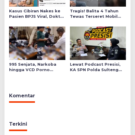
Kasus Cibiran Nakes ke
Tragis! Balita 4 Tahun
Pasien BPJS Viral, Dokter
Tewas Terseret Mobil
Gia Ingatkan Makna Jas
Oknum Polisi di Bone
Putih Pakaian Penetral
Emosi
995 Senjata, Narkoba
Lewat Podcast Presisi,
hingga VCD Porno
KA SPN Polda Sulteng
Ditemukan di Salah Satu
Ulas Transformasi
Ruang Sekolah Swasta,
Pendidikan Polri Melalui
Ini Faktanya!
Kurikulum OBE
Komentar
Terkini