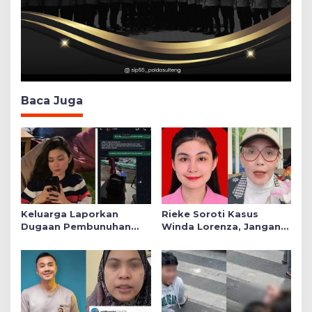
Baca Juga
Keluarga Laporkan
Rieke Soroti Kasus
Dugaan Pembunuhan
Winda Lorenza, Jangan
Winda ke Polda Sumut,
Ada Konflik Kepentingan
Soroti Luka Lebam dan
dalam Penyidikan
Curhat Mendiang