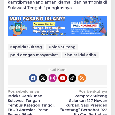
kamtibmas yang aman, damai, dan harmonis di
Sulawesi Tengah,” pungkasnya.
Kapolda Sulteng
Polda Sulteng
polri dengan masyarakat
Sholat idul adha
Ikuti Kami
Navigasi
Pos sebelumnya
Pos berikutnya
Indeks Kerukunan
Pemprov Sulteng
pos
Sulawesi Tengah
Salurkan 127 Hewan
Tembus Kategori Tinggi,
Kurban, Sapi Presiden
FKUB Apresiasi Peran
“Kentung” Berbobot 922
Semua Pihak
Kg Curi Perhatian