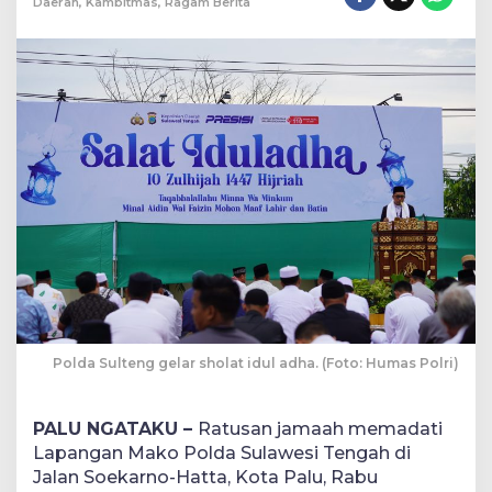
Daerah
,
Kambitmas
,
Ragam Berita
Polda Sulteng gelar sholat idul adha. (Foto: Humas Polri)
PALU NGATAKU –
Ratusan jamaah memadati
Lapangan Mako Polda Sulawesi Tengah di
Jalan Soekarno-Hatta, Kota Palu, Rabu