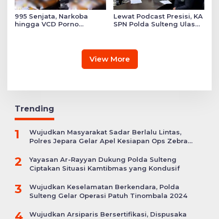
995 Senjata, Narkoba
Lewat Podcast Presisi, KA
hingga VCD Porno
SPN Polda Sulteng Ulas
Ditemukan di Salah Satu
Transformasi Pendidikan
Ruang Sekolah Swasta,
Polri Melalui Kurikulum
Ini Faktanya!
OBE
View More
Trending
1
Wujudkan Masyarakat Sadar Berlalu Lintas,
Polres Jepara Gelar Apel Kesiapan Ops Zebra
Candi
2
Yayasan Ar-Rayyan Dukung Polda Sulteng
Ciptakan Situasi Kamtibmas yang Kondusif
3
Wujudkan Keselamatan Berkendara, Polda
Sulteng Gelar Operasi Patuh Tinombala 2024
4
Wujudkan Arsiparis Bersertifikasi, Dispusaka