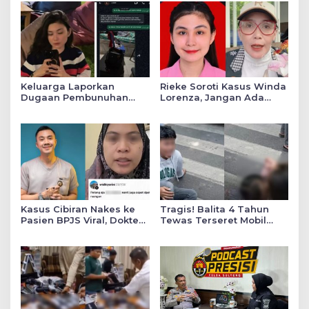
Keluarga Laporkan
Rieke Soroti Kasus Winda
Dugaan Pembunuhan
Lorenza, Jangan Ada
Winda ke Polda Sumut,
Konflik Kepentingan
Soroti Luka Lebam dan
dalam Penyidikan
Curhat Mendiang
Kasus Cibiran Nakes ke
Tragis! Balita 4 Tahun
Pasien BPJS Viral, Dokter
Tewas Terseret Mobil
Gia Ingatkan Makna Jas
Oknum Polisi di Bone
Putih Pakaian Penetral
Emosi