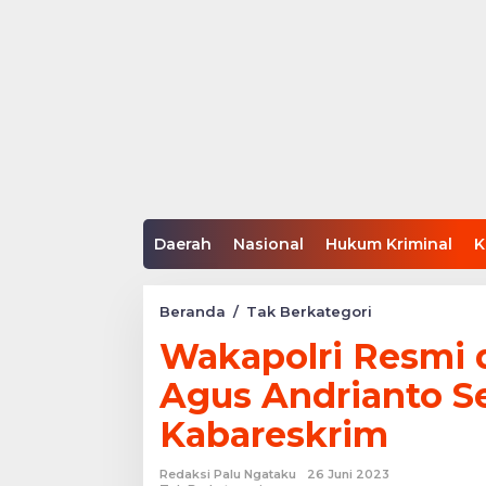
Daerah
Nasional
Hukum Kriminal
K
Wakapolri
Beranda
/
Tak Berkategori
Resmi
Wakapolri Resmi 
di
Jabat
Agus Andrianto 
Oleh
Komjen
Kabareskrim
Agus
Andrianto
Sebelumnya
Redaksi Palu Ngataku
26 Juni 2023
Menjabat