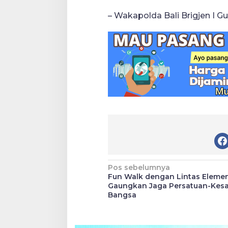
– Wakapolda Bali Brigjen I G
Navigasi
Pos sebelumnya
Fun Walk dengan Lintas Elemen
pos
Gaungkan Jaga Persatuan-Kes
Bangsa