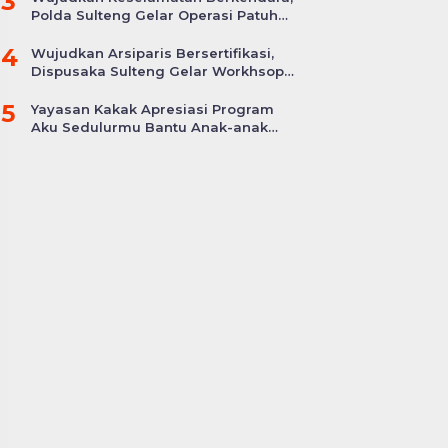
3
Polda Sulteng Gelar Operasi Patuh
Tinombala 2024
4
Wujudkan Arsiparis Bersertifikasi,
Dispusaka Sulteng Gelar Workhsop
Jabatan Fungsional
5
Yayasan Kakak Apresiasi Program
Aku Sedulurmu Bantu Anak-anak
Akibat Covid-19