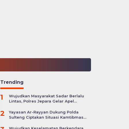
Trending
1
Wujudkan Masyarakat Sadar Berlalu
Lintas, Polres Jepara Gelar Apel
Kesiapan Ops Zebra Candi
2
Yayasan Ar-Rayyan Dukung Polda
Sulteng Ciptakan Situasi Kamtibmas
yang Kondusif
Wujudkan Keselamatan Berkendara,