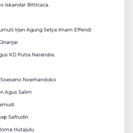
to Iskandar Bitticaca.
umut) Irjen Agung Setya Imam Effendi
Ginanjar
agus KD Putra Narendra.
en Soeseno Noerhandoko
en Agus Salim
Samudi
sep Safrudin
 Roma Hutajulu