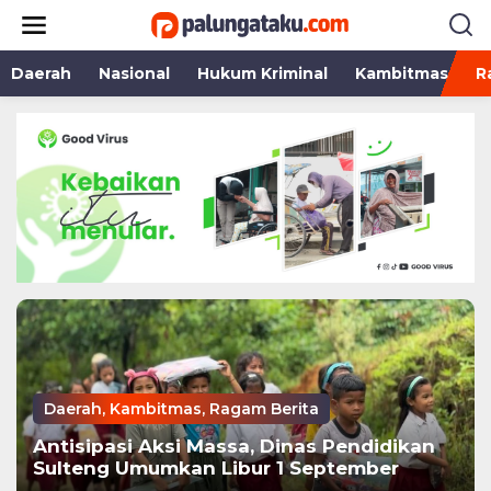
Lewati
ke
konten
Daerah
Nasional
Hukum Kriminal
Kambitmas
R
Daerah
,
Kambitmas
,
Ragam Berita
Antisipasi Aksi Massa, Dinas Pendidikan
Sulteng Umumkan Libur 1 September