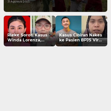
31 Agustus 2025
Rieke Soroti Kasus
Kasus Cibiran Nakes
Winda Lorenza,
ke Pasien BPJS Viral,
Jangan Ada Konflik
Dokter Gia Ingatkan
Kepentingan dalam
Makna Jas Putih
Penyidikan
Pakaian Penetral
Emosi