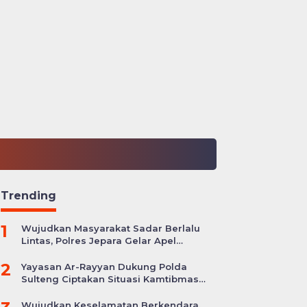
Trending
1
Wujudkan Masyarakat Sadar Berlalu
Lintas, Polres Jepara Gelar Apel
Kesiapan Ops Zebra Candi
2
Yayasan Ar-Rayyan Dukung Polda
Sulteng Ciptakan Situasi Kamtibmas
yang Kondusif
Wujudkan Keselamatan Berkendara,