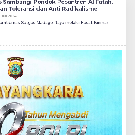
 Sambangi Pondok Pesantren Al Fatah,
n Toleransi dan Anti Radikalisme
Oleh
5 Juli 2024
Redaksi
 Kamtibmas Satgas Madago Raya melalui Kasat Binmas
Palu
Ngataku