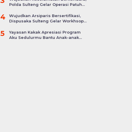
3
Polda Sulteng Gelar Operasi Patuh
Tinombala 2024
4
Wujudkan Arsiparis Bersertifikasi,
Dispusaka Sulteng Gelar Workhsop
Jabatan Fungsional
5
Yayasan Kakak Apresiasi Program
Aku Sedulurmu Bantu Anak-anak
Akibat Covid-19
95 Senjata, Narkoba
Keluarga Laporkan
ingga VCD Porno
Dugaan Pembunuhan
itemukan di Salah Satu
Winda ke Polda Sumut,
uang Sekolah Swasta,
Soroti Luka Lebam dan
ni Faktanya!
Curhat Mendiang