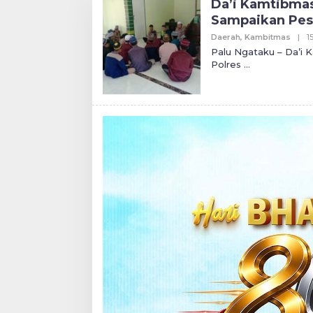
Da’i Kamtibmas
Sampaikan Pesa
Daerah
,
Kambitmas
|
1
Palu Ngataku – Da’i
Polres