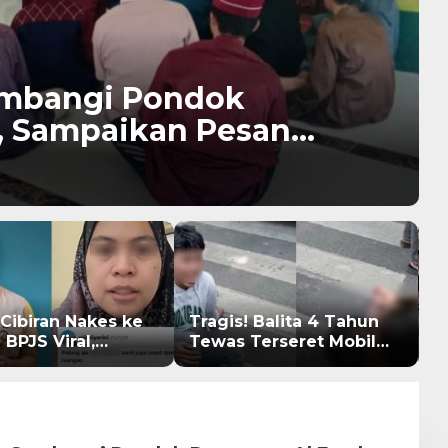
ambangi Pondok
h, Sampaikan Pesan
 Radikalisme
Cibiran Nakes ke
Tragis! Balita 4 Tahun
9
 BPJS Viral,
Tewas Terseret Mobil
h
 Gia Ingatkan
Oknum Polisi di Bone
D
Jas Putih Pakaian
R
al Emosi
I