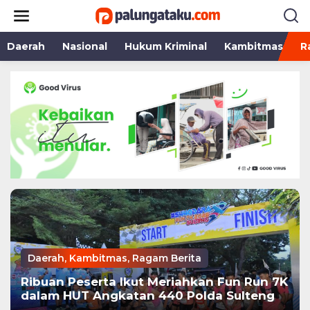
Lewati
ke
konten
Daerah
Nasional
Hukum Kriminal
Kambitmas
R
Daerah
,
Kambitmas
,
Ragam Berita
Ribuan Peserta Ikut Meriahkan Fun Run 7K
dalam HUT Angkatan 440 Polda Sulteng