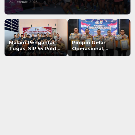
24 Februari 2025
Pimpin Gelar
Pimpin Apel
Operasional,
Pelepasan, Kapolda
Kapolda Sulteng
Sulteng Tekankan
Serahkan 3 Polres
Personel Tunjukkan
Raih Predikat
Kinerja Terbaik di
Pelayanan Prima
Banggai Laut