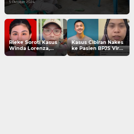
5 Oktober 2024
Rieke Soroti Kasus
Kasus Cibiran Nakes
Winda Lorenza,
ke Pasien BPJS Viral,
Jangan Ada Konflik
Dokter Gia Ingatkan
Kepentingan dalam
Makna Jas Putih
Penyidikan
Pakaian Penetral
Emosi