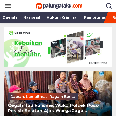
Lewati
ke
konten
Daerah
Nasional
Hukum Kriminal
Kambitmas
R
Daerah
,
Kambitmas
,
Ragam Berita
Cegah Radikalisme, Waka Polsek Poso
Pesisir Selatan Ajak Warga Jaga
Kamtibmas