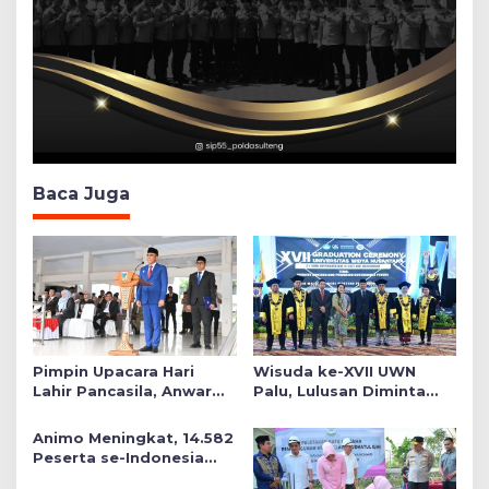
Baca Juga
Pimpin Upacara Hari
Wisuda ke-XVII UWN
Lahir Pancasila, Anwar
Palu, Lulusan Diminta
Hafid Tekankan Keadilan
Siap Mengabdi untuk
Sosial dalam Kebijakan
Daerah
Animo Meningkat, 14.582
Publik
Peserta se-Indonesia
Daftar SMA Kemala