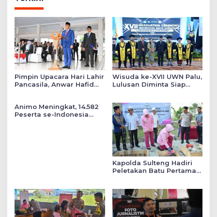
Pimpin Upacara Hari Lahir
Wisuda ke-XVII UWN Palu,
Pancasila, Anwar Hafid
Lulusan Diminta Siap
Tekankan Keadilan Sosial
Mengabdi untuk Daerah
dalam Kebijakan Publik
Animo Meningkat, 14.582
Peserta se-Indonesia
Daftar SMA Kemala
Taruna Bhayangkara
Kapolda Sulteng Hadiri
Peletakan Batu Pertama
Mushollah Raudhatul Ilmi
di Sekolah YKB