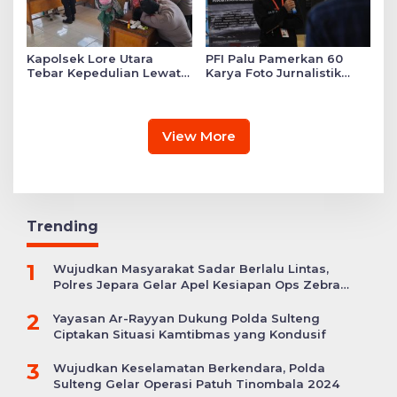
Kapolsek Lore Utara
PFI Palu Pamerkan 60
Tebar Kepedulian Lewat
Karya Foto Jurnalistik
Layanan Kesehatan
Bertajuk ‘Asa di A7as
Gratis hingga Bagi
Patahan’
Sembako
View More
Trending
1
Wujudkan Masyarakat Sadar Berlalu Lintas,
Polres Jepara Gelar Apel Kesiapan Ops Zebra
Candi
2
Yayasan Ar-Rayyan Dukung Polda Sulteng
Ciptakan Situasi Kamtibmas yang Kondusif
3
Wujudkan Keselamatan Berkendara, Polda
Sulteng Gelar Operasi Patuh Tinombala 2024