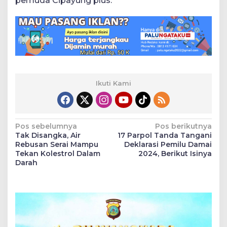
pemuda Cipayung plus.
Ikuti Kami
Navigasi
Pos sebelumnya
Pos berikutnya
Tak Disangka, Air
17 Parpol Tanda Tangani
pos
Rebusan Serai Mampu
Deklarasi Pemilu Damai
Tekan Kolestrol Dalam
2024, Berikut Isinya
Darah