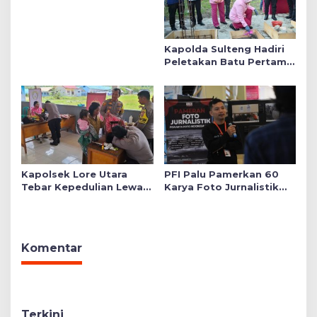
Taruna Bhayangkara
Kapolda Sulteng Hadiri
Peletakan Batu Pertama
Mushollah Raudhatul Ilmi
di Sekolah YKB
Kapolsek Lore Utara
PFI Palu Pamerkan 60
Tebar Kepedulian Lewat
Karya Foto Jurnalistik
Layanan Kesehatan
Bertajuk ‘Asa di A7as
Gratis hingga Bagi
Patahan’
Sembako
Komentar
Terkini