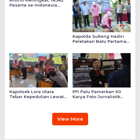
Animo Meningkat, 14.582
Peserta se-Indonesia
Daftar SMA Kemala
Taruna Bhayangkara
Kapolda Sulteng Hadiri
Peletakan Batu Pertama
Mushollah Raudhatul Ilmi
di Sekolah YKB
Kapolsek Lore Utara
PFI Palu Pamerkan 60
Tebar Kepedulian Lewat
Karya Foto Jurnalistik
Layanan Kesehatan
Bertajuk ‘Asa di A7as
Gratis hingga Bagi
Patahan’
Sembako
View More