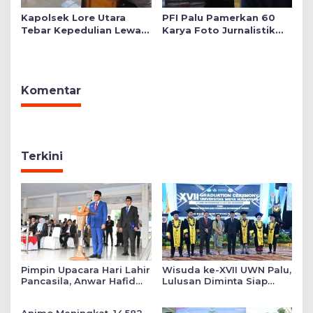
Kapolsek Lore Utara
PFI Palu Pamerkan 60
Tebar Kepedulian Lewat
Karya Foto Jurnalistik
Layanan Kesehatan
Bertajuk ‘Asa di A7as
Gratis hingga Bagi
Patahan’
Sembako
Komentar
Terkini
Pimpin Upacara Hari Lahir
Wisuda ke-XVII UWN Palu,
Pancasila, Anwar Hafid
Lulusan Diminta Siap
Tekankan Keadilan Sosial
Mengabdi untuk Daerah
dalam Kebijakan Publik