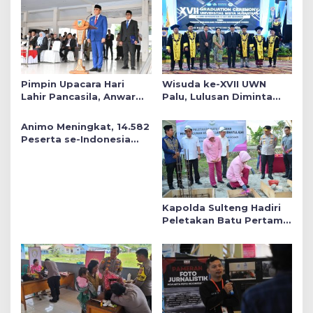
Pimpin Upacara Hari
Wisuda ke-XVII UWN
Lahir Pancasila, Anwar
Palu, Lulusan Diminta
Hafid Tekankan Keadilan
Siap Mengabdi untuk
Sosial dalam Kebijakan
Daerah
Animo Meningkat, 14.582
Publik
Peserta se-Indonesia
Daftar SMA Kemala
Taruna Bhayangkara
Kapolda Sulteng Hadiri
Peletakan Batu Pertama
Mushollah Raudhatul Ilmi
di Sekolah YKB