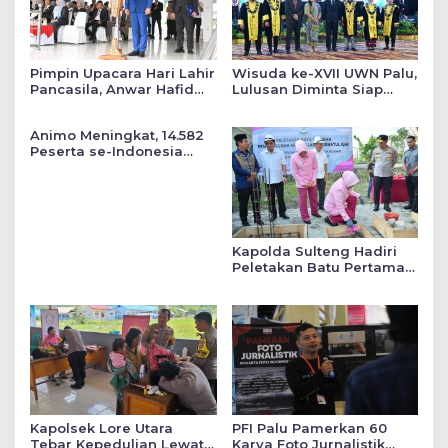
Pimpin Upacara Hari Lahir
Wisuda ke-XVII UWN Palu,
Pancasila, Anwar Hafid
Lulusan Diminta Siap
Tekankan Keadilan Sosial
Mengabdi untuk Daerah
dalam Kebijakan Publik
Animo Meningkat, 14.582
Peserta se-Indonesia
Daftar SMA Kemala
Taruna Bhayangkara
Kapolda Sulteng Hadiri
Peletakan Batu Pertama
Mushollah Raudhatul Ilmi
di Sekolah YKB
Kapolsek Lore Utara
PFI Palu Pamerkan 60
Tebar Kepedulian Lewat
Karya Foto Jurnalistik