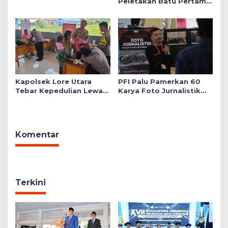
Peletakan Batu Pertama
Mushollah Raudhatul Ilmi
di Sekolah YKB
Kapolsek Lore Utara
PFI Palu Pamerkan 60
Tebar Kepedulian Lewat
Karya Foto Jurnalistik
Layanan Kesehatan
Bertajuk ‘Asa di A7as
Gratis hingga Bagi
Patahan’
Sembako
Komentar
Terkini