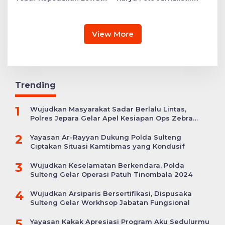
Layanan Kesehatan
Bertajuk ‘Asa di A7as
Gratis hingga Bagi
Patahan’
Sembako
View More
Trending
1
Wujudkan Masyarakat Sadar Berlalu Lintas,
Polres Jepara Gelar Apel Kesiapan Ops Zebra
Candi
2
Yayasan Ar-Rayyan Dukung Polda Sulteng
Ciptakan Situasi Kamtibmas yang Kondusif
3
Wujudkan Keselamatan Berkendara, Polda
Sulteng Gelar Operasi Patuh Tinombala 2024
4
Wujudkan Arsiparis Bersertifikasi, Dispusaka
Sulteng Gelar Workhsop Jabatan Fungsional
5
Yayasan Kakak Apresiasi Program Aku Sedulurmu