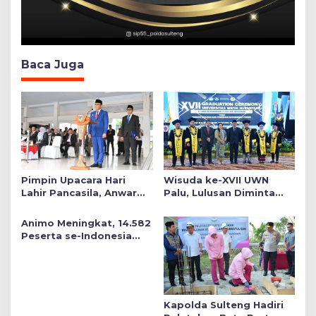
Baca Juga
Pimpin Upacara Hari
Wisuda ke-XVII UWN
Lahir Pancasila, Anwar
Palu, Lulusan Diminta
Hafid Tekankan Keadilan
Siap Mengabdi untuk
Sosial dalam Kebijakan
Daerah
Animo Meningkat, 14.582
Publik
Peserta se-Indonesia
Daftar SMA Kemala
Taruna Bhayangkara
Kapolda Sulteng Hadiri