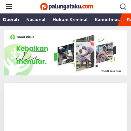
Lewati
ke
konten
Daerah
Nasional
Hukum Kriminal
Kambitmas
R