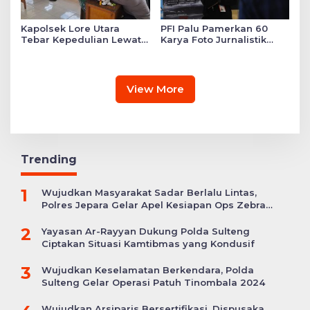
Kapolsek Lore Utara
PFI Palu Pamerkan 60
Tebar Kepedulian Lewat
Karya Foto Jurnalistik
Layanan Kesehatan
Bertajuk ‘Asa di A7as
Gratis hingga Bagi
Patahan’
Sembako
View More
Trending
1
Wujudkan Masyarakat Sadar Berlalu Lintas,
Polres Jepara Gelar Apel Kesiapan Ops Zebra
Candi
2
Yayasan Ar-Rayyan Dukung Polda Sulteng
Ciptakan Situasi Kamtibmas yang Kondusif
3
Wujudkan Keselamatan Berkendara, Polda
Sulteng Gelar Operasi Patuh Tinombala 2024
Wujudkan Arsiparis Bersertifikasi, Dispusaka