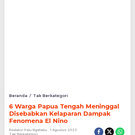
6
Beranda
/
Tak Berkategori
Warga
6 Warga Papua Tengah Meninggal
Papua
Tengah
Disebabkan Kelaparan Dampak
Meninggal
Fenomena El Nino
Disebabkan
Kelaparan
Redaksi Palu Ngataku
1 Agustus 2023
Dampak
Tak Berkategori