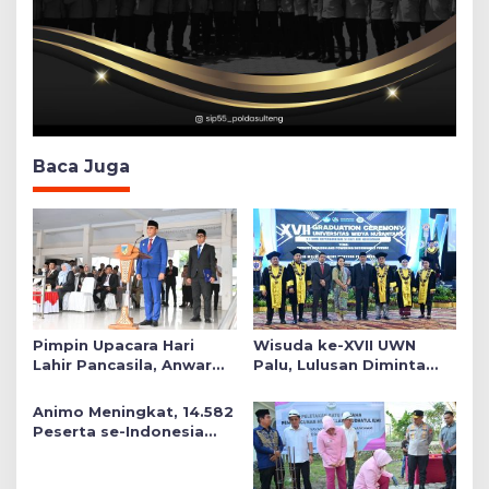
Baca Juga
Pimpin Upacara Hari
Wisuda ke-XVII UWN
Lahir Pancasila, Anwar
Palu, Lulusan Diminta
Hafid Tekankan Keadilan
Siap Mengabdi untuk
Sosial dalam Kebijakan
Daerah
Animo Meningkat, 14.582
Publik
Peserta se-Indonesia
Daftar SMA Kemala
Taruna Bhayangkara