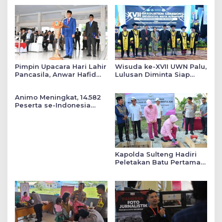
Pimpin Upacara Hari Lahir
Wisuda ke-XVII UWN Palu,
Pancasila, Anwar Hafid
Lulusan Diminta Siap
Tekankan Keadilan Sosial
Mengabdi untuk Daerah
dalam Kebijakan Publik
Animo Meningkat, 14.582
Peserta se-Indonesia
Daftar SMA Kemala
Taruna Bhayangkara
Kapolda Sulteng Hadiri
Peletakan Batu Pertama
Mushollah Raudhatul Ilmi
di Sekolah YKB