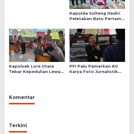
Kapolda Sulteng Hadiri
Peletakan Batu Pertama
Mushollah Raudhatul Ilmi
di Sekolah YKB
Kapolsek Lore Utara
PFI Palu Pamerkan 60
Tebar Kepedulian Lewat
Karya Foto Jurnalistik
Layanan Kesehatan
Bertajuk ‘Asa di A7as
Gratis hingga Bagi
Patahan’
Sembako
Komentar
Terkini