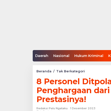
Daerah
Nasional
Hukum Kriminal
K
8
Beranda
/
Tak Berkategori
Personel
8 Personel Ditpol
Ditpolairud
Terima
Penghargaan dari 
Penghargaan
dari
Prestasinya!
Kapolda
Sulteng,
Ini
Redaksi Palu Ngataku
1 Desember 2023
Prestasinya!