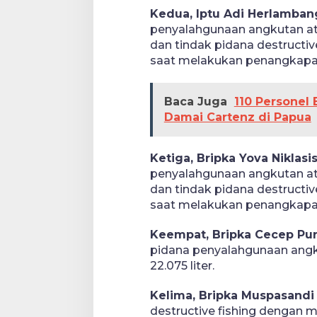
Kedua, Iptu Adi Herlamban
penyalahgunaan angkutan ata
dan tindak pidana destruct
saat melakukan penangkapan
Baca Juga
110 Personel 
Damai Cartenz di Papua
Ketiga, Bripka Yova Niklasi
penyalahgunaan angkutan ata
dan tindak pidana destruct
saat melakukan penangkapan
Keempat, Bripka Cecep Pu
pidana penyalahgunaan angk
22.075 liter.
Kelima, Bripka Muspasandi
destructive fishing dengan