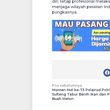
diri, tetap profesional mela
menjaga wilayah perairan In
pungkasnya.
Navigasi
Pos sebelumnya
Momen Hut ke-73 Polairud Polri
pos
Sulteng Tabur Benih Ikan dan 
Buah Melon