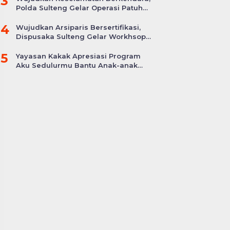
3
Polda Sulteng Gelar Operasi Patuh
Tinombala 2024
4
Wujudkan Arsiparis Bersertifikasi,
Dispusaka Sulteng Gelar Workhsop
Jabatan Fungsional
5
Yayasan Kakak Apresiasi Program
Aku Sedulurmu Bantu Anak-anak
Akibat Covid-19