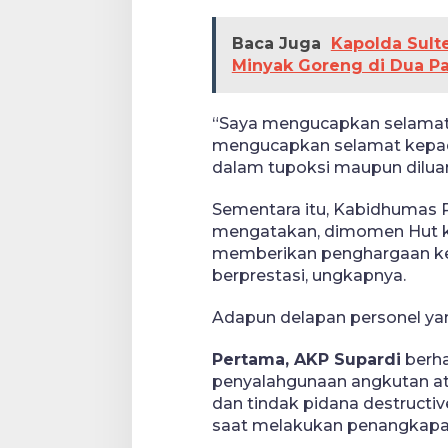
Baca Juga
Kapolda Sult
Minyak Goreng di Dua Pa
“Saya mengucapkan selamat H
mengucapkan selamat kepad
dalam tupoksi maupun diluar 
Sementara itu, Kabidhumas 
mengatakan, dimomen Hut ke
memberikan penghargaan kep
berprestasi, ungkapnya.
Adapun delapan personel ya
Pertama, AKP Supardi
berha
penyalahgunaan angkutan ata
dan tindak pidana destruct
saat melakukan penangkapan