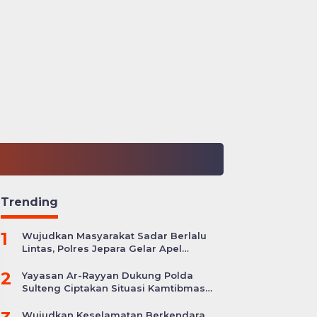
Trending
1
Wujudkan Masyarakat Sadar Berlalu
Lintas, Polres Jepara Gelar Apel
Kesiapan Ops Zebra Candi
2
Yayasan Ar-Rayyan Dukung Polda
Sulteng Ciptakan Situasi Kamtibmas
yang Kondusif
Wujudkan Keselamatan Berkendara,