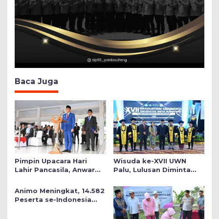
Baca Juga
Pimpin Upacara Hari
Wisuda ke-XVII UWN
Lahir Pancasila, Anwar
Palu, Lulusan Diminta
Hafid Tekankan Keadilan
Siap Mengabdi untuk
Sosial dalam Kebijakan
Daerah
Animo Meningkat, 14.582
Publik
Peserta se-Indonesia
Daftar SMA Kemala
Taruna Bhayangkara