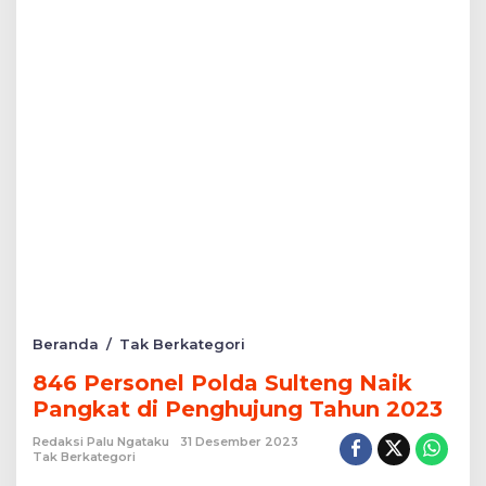
846
Beranda
/
Tak Berkategori
Personel
846 Personel Polda Sulteng Naik
Polda
Sulteng
Pangkat di Penghujung Tahun 2023
Naik
Pangkat
Redaksi Palu Ngataku
31 Desember 2023
Tak Berkategori
di
Penghujung