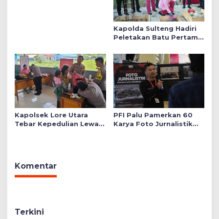
Kapolda Sulteng Hadiri
Peletakan Batu Pertama
Mushollah Raudhatul Ilmi
di Sekolah YKB
Kapolsek Lore Utara
PFI Palu Pamerkan 60
Tebar Kepedulian Lewat
Karya Foto Jurnalistik
Layanan Kesehatan
Bertajuk ‘Asa di A7as
Gratis hingga Bagi
Patahan’
Sembako
Komentar
Terkini