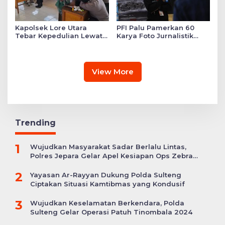
Kapolsek Lore Utara
PFI Palu Pamerkan 60
Tebar Kepedulian Lewat
Karya Foto Jurnalistik
Layanan Kesehatan
Bertajuk ‘Asa di A7as
Gratis hingga Bagi
Patahan’
Sembako
View More
Trending
1
Wujudkan Masyarakat Sadar Berlalu Lintas,
Polres Jepara Gelar Apel Kesiapan Ops Zebra
Candi
2
Yayasan Ar-Rayyan Dukung Polda Sulteng
Ciptakan Situasi Kamtibmas yang Kondusif
3
Wujudkan Keselamatan Berkendara, Polda
Sulteng Gelar Operasi Patuh Tinombala 2024