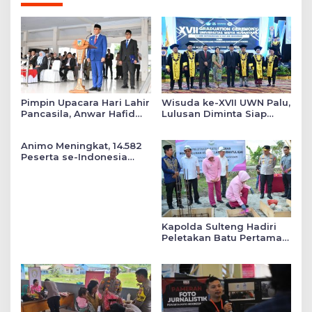
Pimpin Upacara Hari Lahir
Wisuda ke-XVII UWN Palu,
Pancasila, Anwar Hafid
Lulusan Diminta Siap
Tekankan Keadilan Sosial
Mengabdi untuk Daerah
dalam Kebijakan Publik
Animo Meningkat, 14.582
Peserta se-Indonesia
Daftar SMA Kemala
Taruna Bhayangkara
Kapolda Sulteng Hadiri
Peletakan Batu Pertama
Mushollah Raudhatul Ilmi
di Sekolah YKB