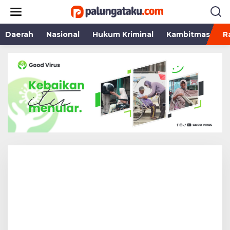
Lewati
ke
konten
Daerah
Nasional
Hukum Kriminal
Kambitmas
R