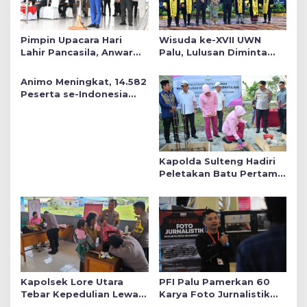
Pimpin Upacara Hari
Wisuda ke-XVII UWN
Lahir Pancasila, Anwar
Palu, Lulusan Diminta
Hafid Tekankan Keadilan
Siap Mengabdi untuk
Sosial dalam Kebijakan
Daerah
Animo Meningkat, 14.582
Publik
Peserta se-Indonesia
Daftar SMA Kemala
Taruna Bhayangkara
Kapolda Sulteng Hadiri
Peletakan Batu Pertama
Mushollah Raudhatul Ilmi
di Sekolah YKB
Kapolsek Lore Utara
PFI Palu Pamerkan 60
Tebar Kepedulian Lewat
Karya Foto Jurnalistik
Layanan Kesehatan
Bertajuk ‘Asa di A7as