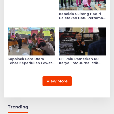
Kapolda Sulteng Hadiri
Peletakan Batu Pertama
Mushollah Raudhatul Ilmi
di Sekolah YKB
Kapolsek Lore Utara
PFI Palu Pamerkan 60
Tebar Kepedulian Lewat
Karya Foto Jurnalistik
Layanan Kesehatan
Bertajuk ‘Asa di A7as
Gratis hingga Bagi
Patahan’
Sembako
View More
Trending