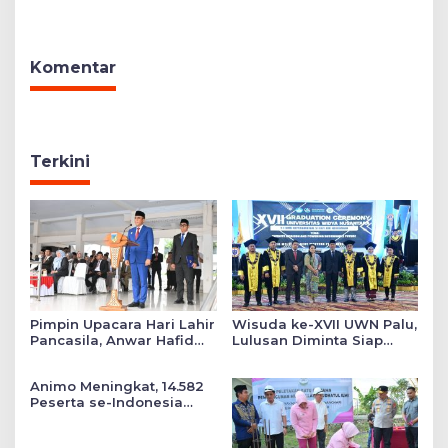
Gratis hingga Bagi
Patahan’
Sembako
Komentar
Terkini
Pimpin Upacara Hari Lahir
Wisuda ke-XVII UWN Palu,
Pancasila, Anwar Hafid
Lulusan Diminta Siap
Tekankan Keadilan Sosial
Mengabdi untuk Daerah
dalam Kebijakan Publik
Animo Meningkat, 14.582
Peserta se-Indonesia
Daftar SMA Kemala
Taruna Bhayangkara