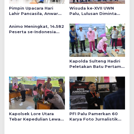
Pimpin Upacara Hari
Wisuda ke-XVII UWN
Lahir Pancasila, Anwar
Palu, Lulusan Diminta
Hafid Tekankan Keadilan
Siap Mengabdi untuk
Sosial dalam Kebijakan
Daerah
Animo Meningkat, 14.582
Publik
Peserta se-Indonesia
Daftar SMA Kemala
Taruna Bhayangkara
Kapolda Sulteng Hadiri
Peletakan Batu Pertama
Mushollah Raudhatul Ilmi
di Sekolah YKB
Kapolsek Lore Utara
PFI Palu Pamerkan 60
Tebar Kepedulian Lewat
Karya Foto Jurnalistik
Layanan Kesehatan
Bertajuk ‘Asa di A7as
Gratis hingga Bagi
Patahan’