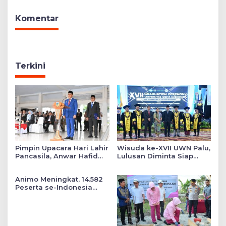
Sembako
Komentar
Terkini
Pimpin Upacara Hari Lahir
Wisuda ke-XVII UWN Palu,
Pancasila, Anwar Hafid
Lulusan Diminta Siap
Tekankan Keadilan Sosial
Mengabdi untuk Daerah
dalam Kebijakan Publik
Animo Meningkat, 14.582
Peserta se-Indonesia
Daftar SMA Kemala
Taruna Bhayangkara