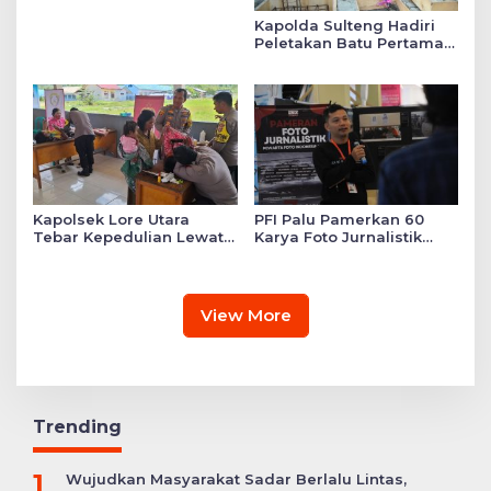
Kapolda Sulteng Hadiri
Peletakan Batu Pertama
Mushollah Raudhatul Ilmi
di Sekolah YKB
Kapolsek Lore Utara
PFI Palu Pamerkan 60
Tebar Kepedulian Lewat
Karya Foto Jurnalistik
Layanan Kesehatan
Bertajuk ‘Asa di A7as
Gratis hingga Bagi
Patahan’
Sembako
View More
Trending
1
Wujudkan Masyarakat Sadar Berlalu Lintas,