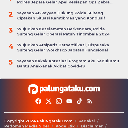
Polres Jepara Gelar Apel Kesiapan Ops Zebra
Candi
2
Yayasan Ar-Rayyan Dukung Polda Sulteng
Ciptakan Situasi Kamtibmas yang Kondusif
3
Wujudkan Keselamatan Berkendara, Polda
Sulteng Gelar Operasi Patuh Tinombala 2024
4
Wujudkan Arsiparis Bersertifikasi, Dispusaka
Sulteng Gelar Workhsop Jabatan Fungsional
5
Yayasan Kakak Apresiasi Program Aku Sedulurmu
Bantu Anak-anak Akibat Covid-19
Copyright 2024 PaluNgataku.com
Redaksi
Pedoman Media Siber
Kode Etik
Disclaimer