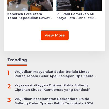
Kapolsek Lore Utara
PFI Palu Pamerkan 60
Tebar Kepedulian Lewat
Karya Foto Jurnalistik
Layanan Kesehatan
Bertajuk ‘Asa di A7as
Gratis hingga Bagi
Patahan’
Sembako
View More
Trending
1
Wujudkan Masyarakat Sadar Berlalu Lintas,
Polres Jepara Gelar Apel Kesiapan Ops Zebra
Candi
2
Yayasan Ar-Rayyan Dukung Polda Sulteng
Ciptakan Situasi Kamtibmas yang Kondusif
3
Wujudkan Keselamatan Berkendara, Polda
Sulteng Gelar Operasi Patuh Tinombala 2024