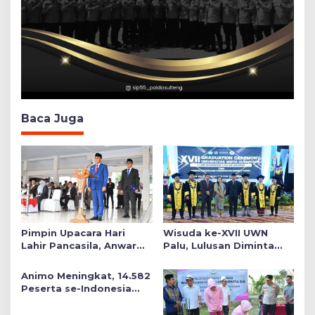
Baca Juga
Pimpin Upacara Hari
Wisuda ke-XVII UWN
Lahir Pancasila, Anwar
Palu, Lulusan Diminta
Hafid Tekankan Keadilan
Siap Mengabdi untuk
Sosial dalam Kebijakan
Daerah
Animo Meningkat, 14.582
Publik
Peserta se-Indonesia
Daftar SMA Kemala
Taruna Bhayangkara