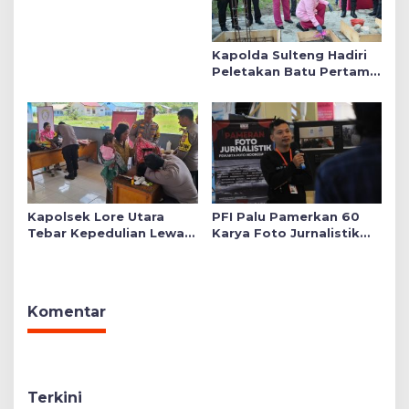
Kapolda Sulteng Hadiri
Peletakan Batu Pertama
Mushollah Raudhatul Ilmi
di Sekolah YKB
Kapolsek Lore Utara
PFI Palu Pamerkan 60
Tebar Kepedulian Lewat
Karya Foto Jurnalistik
Layanan Kesehatan
Bertajuk ‘Asa di A7as
Gratis hingga Bagi
Patahan’
Sembako
Komentar
Terkini