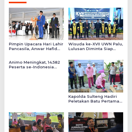
Pimpin Upacara Hari Lahir
Wisuda ke-XVII UWN Palu,
Pancasila, Anwar Hafid
Lulusan Diminta Siap
Tekankan Keadilan Sosial
Mengabdi untuk Daerah
dalam Kebijakan Publik
Animo Meningkat, 14.582
Peserta se-Indonesia
Daftar SMA Kemala
Taruna Bhayangkara
Kapolda Sulteng Hadiri
Peletakan Batu Pertama
Mushollah Raudhatul Ilmi
di Sekolah YKB