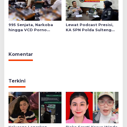
995 Senjata, Narkoba
Lewat Podcast Presisi,
hingga VCD Porno
KA SPN Polda Sulteng
Ditemukan di Salah Satu
Ulas Transformasi
Ruang Sekolah Swasta,
Pendidikan Polri Melalui
Ini Faktanya!
Kurikulum OBE
Komentar
Terkini
Keluarga Laporkan
Rieke Soroti Kasus Winda