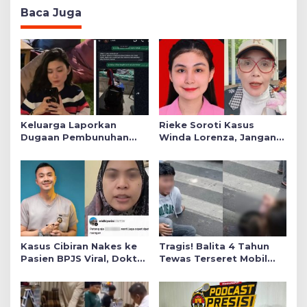
Baca Juga
Keluarga Laporkan
Rieke Soroti Kasus
Dugaan Pembunuhan
Winda Lorenza, Jangan
Winda ke Polda Sumut,
Ada Konflik Kepentingan
Soroti Luka Lebam dan
dalam Penyidikan
Curhat Mendiang
Kasus Cibiran Nakes ke
Tragis! Balita 4 Tahun
Pasien BPJS Viral, Dokter
Tewas Terseret Mobil
Gia Ingatkan Makna Jas
Oknum Polisi di Bone
Putih Pakaian Penetral
Emosi