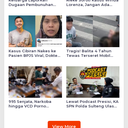
Dugaan Pembunuhan
Lorenza, Jangan Ada
Winda ke Polda Sumut,
Konflik Kepentingan
Soroti Luka Lebam dan
dalam Penyidikan
Curhat Mendiang
Kasus Cibiran Nakes ke
Tragis! Balita 4 Tahun
Pasien BPJS Viral, Dokter
Tewas Terseret Mobil
Gia Ingatkan Makna Jas
Oknum Polisi di Bone
Putih Pakaian Penetral
Emosi
995 Senjata, Narkoba
Lewat Podcast Presisi, KA
hingga VCD Porno
SPN Polda Sulteng Ulas
Ditemukan di Salah Satu
Transformasi Pendidikan
Ruang Sekolah Swasta,
Polri Melalui Kurikulum
Ini Faktanya!
OBE
View More