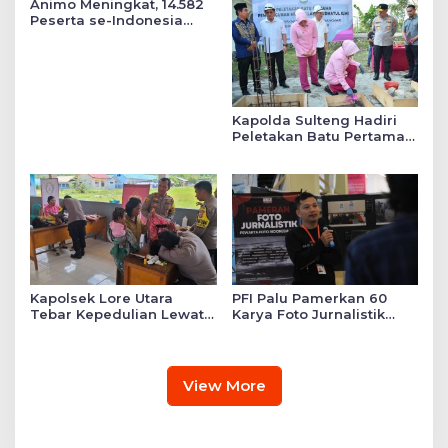
Animo Meningkat, 14.582
Peserta se-Indonesia
Daftar SMA Kemala
Taruna Bhayangkara
Kapolda Sulteng Hadiri
Peletakan Batu Pertama
Mushollah Raudhatul Ilmi
di Sekolah YKB
Kapolsek Lore Utara
PFI Palu Pamerkan 60
Tebar Kepedulian Lewat
Karya Foto Jurnalistik
Layanan Kesehatan
Bertajuk ‘Asa di A7as
Gratis hingga Bagi
Patahan’
Sembako
View More