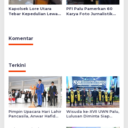
Kapolsek Lore Utara
PFI Palu Pamerkan 60
Tebar Kepedulian Lewat
Karya Foto Jurnalistik
Layanan Kesehatan
Bertajuk ‘Asa di A7as
Gratis hingga Bagi
Patahan’
Sembako
Komentar
Terkini
Pimpin Upacara Hari Lahir
Wisuda ke-XVII UWN Palu,
Pancasila, Anwar Hafid
Lulusan Diminta Siap
Tekankan Keadilan Sosial
Mengabdi untuk Daerah
dalam Kebijakan Publik