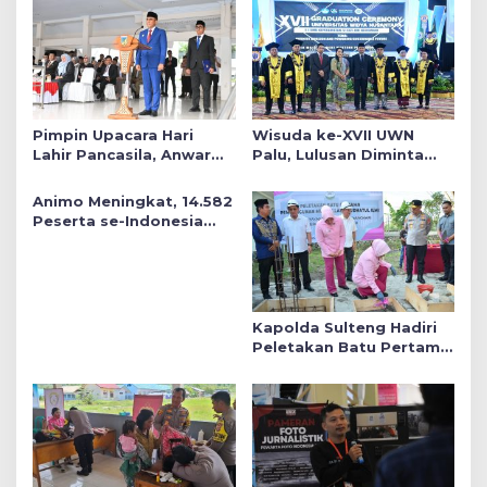
Pimpin Upacara Hari
Wisuda ke-XVII UWN
Lahir Pancasila, Anwar
Palu, Lulusan Diminta
Hafid Tekankan Keadilan
Siap Mengabdi untuk
Sosial dalam Kebijakan
Daerah
Animo Meningkat, 14.582
Publik
Peserta se-Indonesia
Daftar SMA Kemala
Taruna Bhayangkara
Kapolda Sulteng Hadiri
Peletakan Batu Pertama
Mushollah Raudhatul Ilmi
di Sekolah YKB