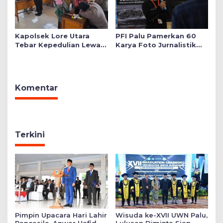
Kapolsek Lore Utara
PFI Palu Pamerkan 60
Tebar Kepedulian Lewat
Karya Foto Jurnalistik
Layanan Kesehatan
Bertajuk ‘Asa di A7as
Gratis hingga Bagi
Patahan’
Sembako
Komentar
Terkini
Pimpin Upacara Hari Lahir
Wisuda ke-XVII UWN Palu,