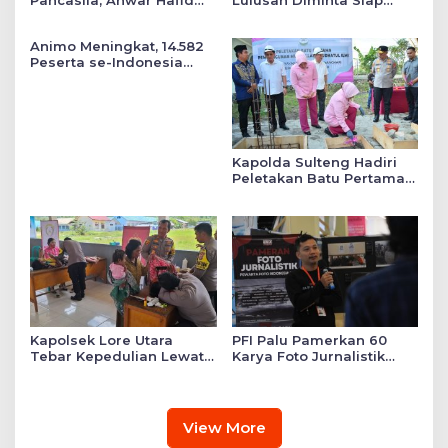
Pancasila, Anwar Hafid
Lulusan Diminta Siap
Tekankan Keadilan Sosial
Mengabdi untuk Daerah
dalam Kebijakan Publik
Animo Meningkat, 14.582
Peserta se-Indonesia
Daftar SMA Kemala
Taruna Bhayangkara
Kapolda Sulteng Hadiri
Peletakan Batu Pertama
Mushollah Raudhatul Ilmi
di Sekolah YKB
Kapolsek Lore Utara
PFI Palu Pamerkan 60
Tebar Kepedulian Lewat
Karya Foto Jurnalistik
Layanan Kesehatan
Bertajuk ‘Asa di A7as
Gratis hingga Bagi
Patahan’
Sembako
View More