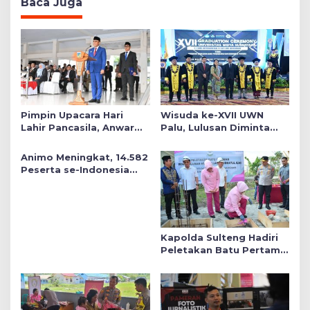
Baca Juga
Pimpin Upacara Hari
Wisuda ke-XVII UWN
Lahir Pancasila, Anwar
Palu, Lulusan Diminta
Hafid Tekankan Keadilan
Siap Mengabdi untuk
Sosial dalam Kebijakan
Daerah
Animo Meningkat, 14.582
Publik
Peserta se-Indonesia
Daftar SMA Kemala
Taruna Bhayangkara
Kapolda Sulteng Hadiri
Peletakan Batu Pertama
Mushollah Raudhatul Ilmi
di Sekolah YKB