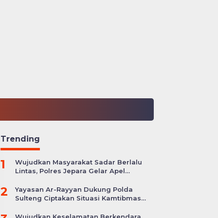
Trending
1
Wujudkan Masyarakat Sadar Berlalu
Lintas, Polres Jepara Gelar Apel
Kesiapan Ops Zebra Candi
2
Yayasan Ar-Rayyan Dukung Polda
Sulteng Ciptakan Situasi Kamtibmas
yang Kondusif
Wujudkan Keselamatan Berkendara,