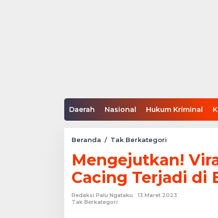
Daerah
Nasional
Hukum Kriminal
K
Mengejutkan!
Beranda
/
Tak Berkategori
Viral
Mengejutkan! Vir
Fenomena
Hujan
Cacing Terjadi di 
Cacing
Terjadi
di
Redaksi Palu Ngataku
13 Maret 2023
Beijing
Tak Berkategori