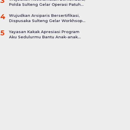
3
Polda Sulteng Gelar Operasi Patuh
Tinombala 2024
4
Wujudkan Arsiparis Bersertifikasi,
Dispusaka Sulteng Gelar Workhsop
Jabatan Fungsional
5
Yayasan Kakak Apresiasi Program
Aku Sedulurmu Bantu Anak-anak
Akibat Covid-19