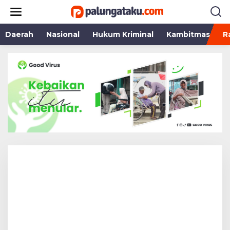
Lewati
ke
konten
Daerah
Nasional
Hukum Kriminal
Kambitmas
R