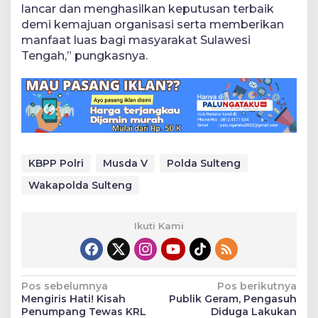
lancar dan menghasilkan keputusan terbaik
demi kemajuan organisasi serta memberikan
manfaat luas bagi masyarakat Sulawesi
Tengah,” pungkasnya.
KBPP Polri
Musda V
Polda Sulteng
Wakapolda Sulteng
Ikuti Kami
Navigasi
Pos sebelumnya
Pos berikutnya
Mengiris Hati! Kisah
Publik Geram, Pengasuh
pos
Penumpang Tewas KRL
Diduga Lakukan