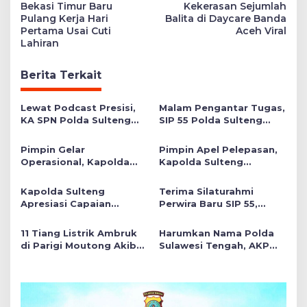
Bekasi Timur Baru
Kekerasan Sejumlah
Pulang Kerja Hari
Balita di Daycare Banda
Pertama Usai Cuti
Aceh Viral
Lahiran
Berita Terkait
Lewat Podcast Presisi,
Malam Pengantar Tugas,
KA SPN Polda Sulteng
SIP 55 Polda Sulteng
Ulas Transformasi
Siap Memberikan Warna
Pendidikan Polri Melalui
Positif di Satuan Wilayah
Pimpin Gelar
Pimpin Apel Pelepasan,
Kurikulum OBE
Operasional, Kapolda
Kapolda Sulteng
Sulteng Serahkan 3
Tekankan Personel
Polres Raih Predikat
Tunjukkan Kinerja
Kapolda Sulteng
Terima Silaturahmi
Pelayanan Prima
Terbaik di Banggai Laut
Apresiasi Capaian
Perwira Baru SIP 55,
Gemilang Dua Personel
Wakapolda Sulteng
di Hoegeng Awards 2026
Tekankan Pentingnya
11 Tiang Listrik Ambruk
Harumkan Nama Polda
Think Before Acting
di Parigi Moutong Akibat
Sulawesi Tengah, AKP
Luapan Irigasi
Siti Elminawati Raih
Meningkat, Akses Jalan
Hoegeng Awards 2026
Lumpuh!