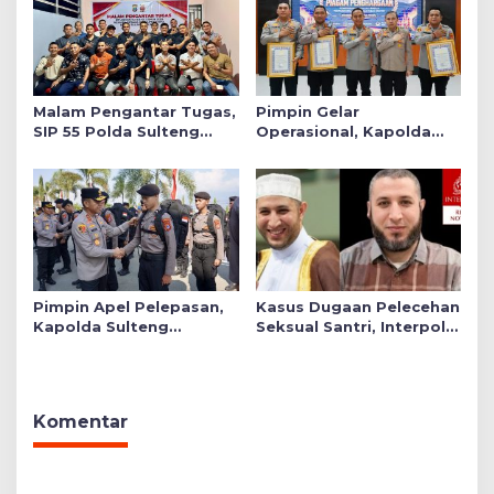
Malam Pengantar Tugas,
Pimpin Gelar
SIP 55 Polda Sulteng
Operasional, Kapolda
Siap Memberikan Warna
Sulteng Serahkan 3
Positif di Satuan Wilayah
Polres Raih Predikat
Pelayanan Prima
Pimpin Apel Pelepasan,
Kasus Dugaan Pelecehan
Kapolda Sulteng
Seksual Santri, Interpol
Tekankan Personel
Keluarkan Red Notice
Tunjukkan Kinerja
bagi Syekh Ahmad Al
Terbaik di Banggai Laut
Misry
Komentar