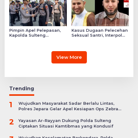
Pimpin Apel Pelepasan,
Kasus Dugaan Pelecehan
Kapolda Sulteng
Seksual Santri, Interpol
Tekankan Personel
Keluarkan Red Notice
Tunjukkan Kinerja
bagi Syekh Ahmad Al
Terbaik di Banggai Laut
Misry
View More
Trending
1
Wujudkan Masyarakat Sadar Berlalu Lintas,
Polres Jepara Gelar Apel Kesiapan Ops Zebra
Candi
2
Yayasan Ar-Rayyan Dukung Polda Sulteng
Ciptakan Situasi Kamtibmas yang Kondusif
Wujudkan Keselamatan Berkendara, Polda