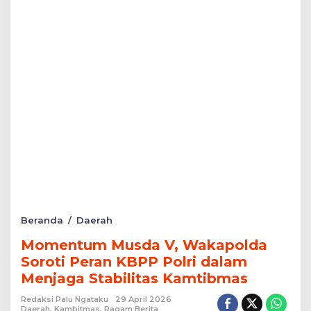
Momentum
Beranda
/
Daerah
Musda
Momentum Musda V, Wakapolda
V,
Wakapolda
Soroti Peran KBPP Polri dalam
Soroti
Menjaga Stabilitas Kamtibmas
Peran
KBPP
Redaksi Palu Ngataku
29 April 2026
Polri
Daerah
,
Kambitmas
,
Ragam Berita