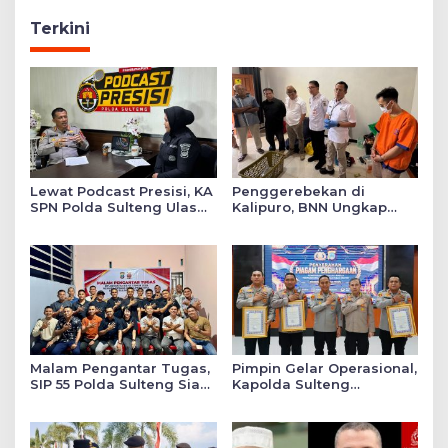
Terkini
Lewat Podcast Presisi, KA
Penggerebekan di
SPN Polda Sulteng Ulas
Kalipuro, BNN Ungkap
Transformasi Pendidikan
Sindikat Narkoba Lintas
Polri Melalui Kurikulum
Daerah 5 Tersangka
OBE
Diamankan
Malam Pengantar Tugas,
Pimpin Gelar Operasional,
SIP 55 Polda Sulteng Siap
Kapolda Sulteng
Memberikan Warna
Serahkan 3 Polres Raih
Positif di Satuan Wilayah
Predikat Pelayanan Prima