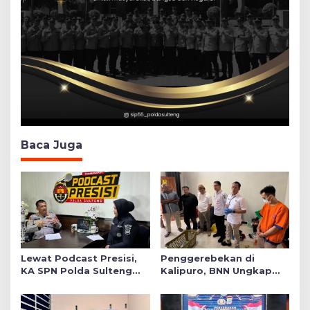
Baca Juga
Lewat Podcast Presisi,
Penggerebekan di
KA SPN Polda Sulteng
Kalipuro, BNN Ungkap
Ulas Transformasi
Sindikat Narkoba Lintas
Pendidikan Polri Melalui
Daerah 5 Tersangka
Kurikulum OBE
Diamankan