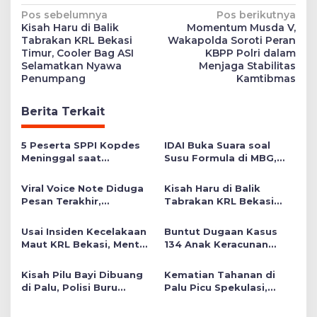
Navigasi
Pos sebelumnya
Pos berikutnya
Kisah Haru di Balik
Momentum Musda V,
pos
Tabrakan KRL Bekasi
Wakapolda Soroti Peran
Timur, Cooler Bag ASI
KBPP Polri dalam
Selamatkan Nyawa
Menjaga Stabilitas
Penumpang
Kamtibmas
Berita Terkait
5 Peserta SPPI Kopdes
IDAI Buka Suara soal
Meninggal saat
Susu Formula di MBG,
Latsarmil, Kemhan
Ingatkan Pentingnya ASI
Ungkap Penyebab dari
hingga Usia 2 Tahun
Viral Voice Note Diduga
Kisah Haru di Balik
Heat Stroke hingga TBC
Pesan Terakhir,
Tabrakan KRL Bekasi
Mahasiswi Teknik Unhas
Timur, Cooler Bag ASI
Ditemukan Meninggal
Selamatkan Nyawa
Usai Insiden Kecelakaan
Buntut Dugaan Kasus
Dunia di Parkiran
Penumpang
Maut KRL Bekasi, Menteri
134 Anak Keracunan
Kampus
PPPA Soroti Posisi
Massal MBG di Leles
Gerbong Perempuan
Cianjur, Balita 2 Tahun
Kisah Pilu Bayi Dibuang
Kematian Tahanan di
Meninggal Dunia
di Palu, Polisi Buru
Palu Picu Spekulasi,
Pelaku Pembuangan
Kapolresta Palu
Tegaskan Tak Ada