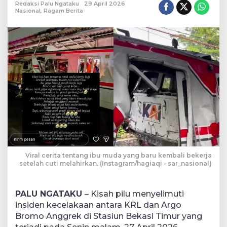
Redaksi Palu Ngataku
29 April 2026
Baru
Nasional
,
Ragam Berita
Pulang
Kerja
Hari
Pertama
Usai
Cuti
Lahiran
Viral cerita tentang ibu muda yang baru kembali bekerja
setelah cuti melahirkan. (Instagram/hagiaqi - sar_nasional)
PALU NGATAKU
– Kisah pilu menyelimuti
insiden kecelakaan antara KRL dan Argo
Bromo Anggrek di Stasiun Bekasi Timur yang