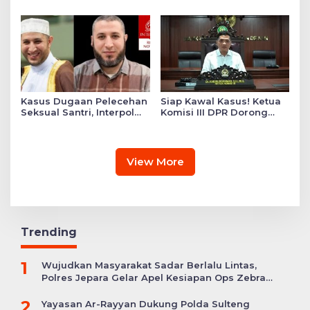
Serahkan 3 Polres Raih
Tekankan Personel
Predikat Pelayanan Prima
Tunjukkan Kinerja
Terbaik di Banggai Laut
Kasus Dugaan Pelecehan
Siap Kawal Kasus! Ketua
Seksual Santri, Interpol
Komisi III DPR Dorong
Keluarkan Red Notice
Usher GIIAS Korban
bagi Syekh Ahmad Al
Perekaman Tanpa Izin
Misry
Lapor Polisi
View More
Trending
1
Wujudkan Masyarakat Sadar Berlalu Lintas,
Polres Jepara Gelar Apel Kesiapan Ops Zebra
Candi
2
Yayasan Ar-Rayyan Dukung Polda Sulteng