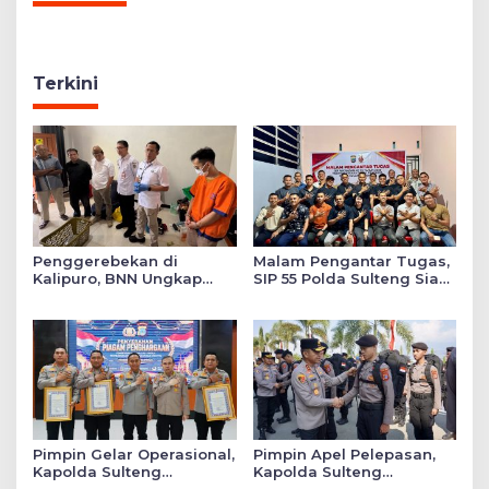
Terkini
Penggerebekan di
Malam Pengantar Tugas,
Kalipuro, BNN Ungkap
SIP 55 Polda Sulteng Siap
Sindikat Narkoba Lintas
Memberikan Warna
Daerah 5 Tersangka
Positif di Satuan Wilayah
Diamankan
Pimpin Gelar Operasional,
Pimpin Apel Pelepasan,
Kapolda Sulteng
Kapolda Sulteng