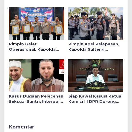
Sindikat Narkoba Lintas
Siap Memberikan Warna
Daerah 5 Tersangka
Positif di Satuan Wilayah
Diamankan
Pimpin Gelar
Pimpin Apel Pelepasan,
Operasional, Kapolda
Kapolda Sulteng
Sulteng Serahkan 3
Tekankan Personel
Polres Raih Predikat
Tunjukkan Kinerja
Pelayanan Prima
Terbaik di Banggai Laut
Kasus Dugaan Pelecehan
Siap Kawal Kasus! Ketua
Seksual Santri, Interpol
Komisi III DPR Dorong
Keluarkan Red Notice
Usher GIIAS Korban
bagi Syekh Ahmad Al
Perekaman Tanpa Izin
Misry
Lapor Polisi
Komentar