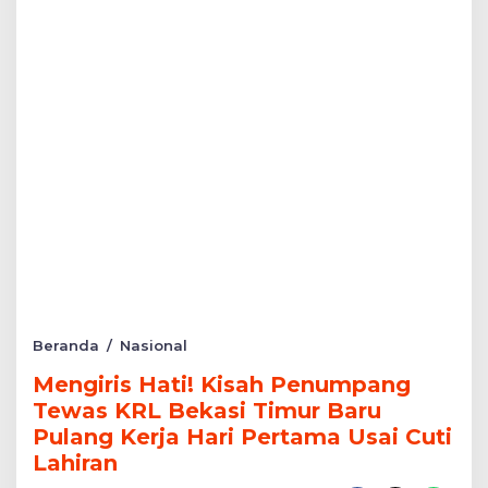
Mengiris
Beranda
/
Nasional
Hati!
Mengiris Hati! Kisah Penumpang
Kisah
Penumpang
Tewas KRL Bekasi Timur Baru
Tewas
Pulang Kerja Hari Pertama Usai Cuti
KRL
Lahiran
Bekasi
Timur