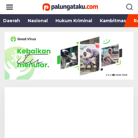
Lewati
ke
konten
Daerah
Nasional
Hukum Kriminal
Kambitmas
R