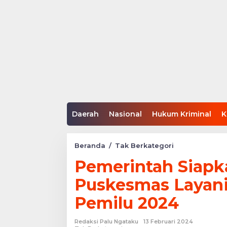
Daerah
Nasional
Hukum Kriminal
K
Pemerintah
Beranda
/
Tak Berkategori
Siapkan
Pemerintah Siapka
Psikolog
di
Puskesmas Layani 
Puskesmas
Layani
Pemilu 2024
Caleg
Gagal
Terpilih
Redaksi Palu Ngataku
13 Februari 2024
Pemilu