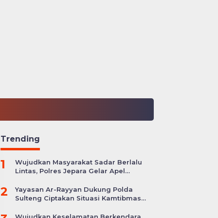
Trending
1
Wujudkan Masyarakat Sadar Berlalu
Lintas, Polres Jepara Gelar Apel
Kesiapan Ops Zebra Candi
2
Yayasan Ar-Rayyan Dukung Polda
Sulteng Ciptakan Situasi Kamtibmas
yang Kondusif
Wujudkan Keselamatan Berkendara,