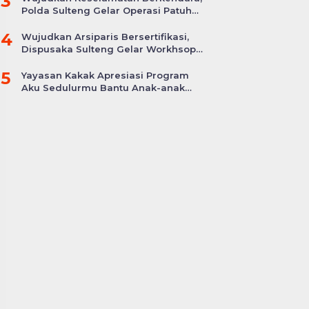
3
Polda Sulteng Gelar Operasi Patuh
Tinombala 2024
4
Wujudkan Arsiparis Bersertifikasi,
Dispusaka Sulteng Gelar Workhsop
Jabatan Fungsional
5
Yayasan Kakak Apresiasi Program
Aku Sedulurmu Bantu Anak-anak
Akibat Covid-19