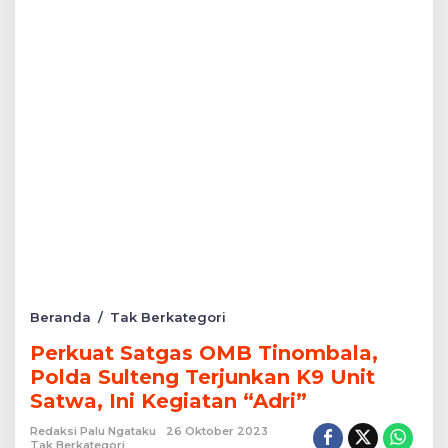
Perkuat
Beranda
/
Tak Berkategori
Satgas
Perkuat Satgas OMB Tinombala,
OMB
Tinombala,
Polda Sulteng Terjunkan K9 Unit
Polda
Satwa, Ini Kegiatan “Adri”
Sulteng
Terjunkan
Redaksi Palu Ngataku
26 Oktober 2023
K9
Tak Berkategori