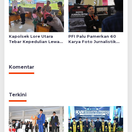
di Sekolah YKB
Kapolsek Lore Utara
PFI Palu Pamerkan 60
Tebar Kepedulian Lewat
Karya Foto Jurnalistik
Layanan Kesehatan
Bertajuk ‘Asa di A7as
Gratis hingga Bagi
Patahan’
Sembako
Komentar
Terkini