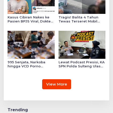
Kasus Cibiran Nakes ke
Tragis! Balita 4 Tahun
Pasien BPJS Viral, Dokter
Tewas Terseret Mobil
Gia Ingatkan Makna Jas
Oknum Polisi di Bone
Putih Pakaian Penetral
Emosi
995 Senjata, Narkoba
Lewat Podcast Presisi, KA
hingga VCD Porno
SPN Polda Sulteng Ulas
Ditemukan di Salah Satu
Transformasi Pendidikan
Ruang Sekolah Swasta,
Polri Melalui Kurikulum
Ini Faktanya!
OBE
View More
Trending