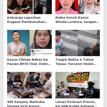
Keluarga Laporkan
Rieke Soroti Kasus
Dugaan Pembunuhan
Winda Lorenza, Jangan
Winda ke Polda Sumut,
Ada Konflik Kepentingan
Soroti Luka Lebam dan
dalam Penyidikan
Curhat Mendiang
Kasus Cibiran Nakes ke
Tragis! Balita 4 Tahun
Pasien BPJS Viral, Dokter
Tewas Terseret Mobil
Gia Ingatkan Makna Jas
Oknum Polisi di Bone
Putih Pakaian Penetral
Emosi
995 Senjata, Narkoba
Lewat Podcast Presisi,
hingga VCD Porno
KA SPN Polda Sulteng