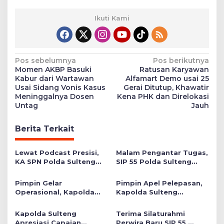
Ikuti Kami
Navigasi
Pos sebelumnya
Pos berikutnya
Momen AKBP Basuki
Ratusan Karyawan
pos
Kabur dari Wartawan
Alfamart Demo usai 25
Usai Sidang Vonis Kasus
Gerai Ditutup, Khawatir
Meninggalnya Dosen
Kena PHK dan Direlokasi
Untag
Jauh
Berita Terkait
Lewat Podcast Presisi,
Malam Pengantar Tugas,
KA SPN Polda Sulteng
SIP 55 Polda Sulteng
Ulas Transformasi
Siap Memberikan Warna
Pendidikan Polri Melalui
Positif di Satuan Wilayah
Pimpin Gelar
Pimpin Apel Pelepasan,
Kurikulum OBE
Operasional, Kapolda
Kapolda Sulteng
Sulteng Serahkan 3
Tekankan Personel
Polres Raih Predikat
Tunjukkan Kinerja
Kapolda Sulteng
Terima Silaturahmi
Pelayanan Prima
Terbaik di Banggai Laut
Apresiasi Capaian
Perwira Baru SIP 55,