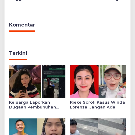
Ditemukan di Salah Satu
Ulas Transformasi
Ruang Sekolah Swasta,
Pendidikan Polri Melalui
Ini Faktanya!
Kurikulum OBE
Komentar
Terkini
Keluarga Laporkan
Rieke Soroti Kasus Winda
Dugaan Pembunuhan
Lorenza, Jangan Ada
Winda ke Polda Sumut,
Konflik Kepentingan
Soroti Luka Lebam dan
dalam Penyidikan
Curhat Mendiang