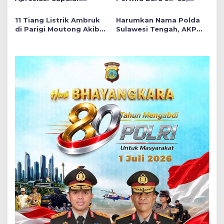
Gemilang Dua Personel
Wakapolda Sulteng
di Hoegeng Awards 2026
Tekankan Pentingnya
11 Tiang Listrik Ambruk
Harumkan Nama Polda
Think Before Acting
di Parigi Moutong Akibat
Sulawesi Tengah, AKP
Luapan Irigasi
Siti Elminawati Raih
Meningkat, Akses Jalan
Hoegeng Awards 2026
Lumpuh!