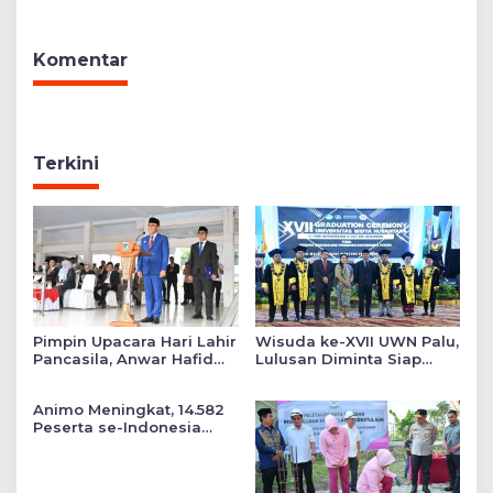
Gratis hingga Bagi
Patahan’
Sembako
Komentar
Terkini
Pimpin Upacara Hari Lahir
Wisuda ke-XVII UWN Palu,
Pancasila, Anwar Hafid
Lulusan Diminta Siap
Tekankan Keadilan Sosial
Mengabdi untuk Daerah
dalam Kebijakan Publik
Animo Meningkat, 14.582
Peserta se-Indonesia
Daftar SMA Kemala
Taruna Bhayangkara