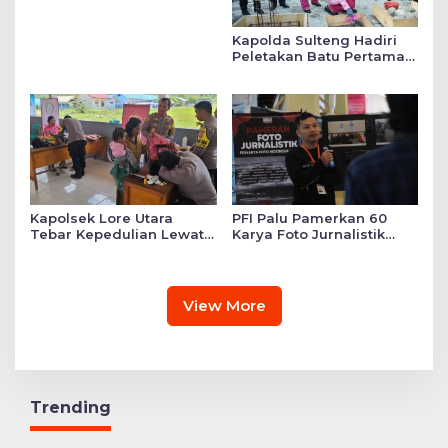
Kapolda Sulteng Hadiri
Peletakan Batu Pertama
Mushollah Raudhatul Ilmi
di Sekolah YKB
Kapolsek Lore Utara
PFI Palu Pamerkan 60
Tebar Kepedulian Lewat
Karya Foto Jurnalistik
Layanan Kesehatan
Bertajuk ‘Asa di A7as
Gratis hingga Bagi
Patahan’
Sembako
View More
Trending