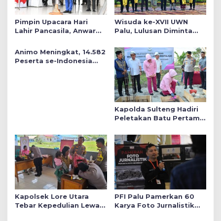
Pimpin Upacara Hari
Wisuda ke-XVII UWN
Lahir Pancasila, Anwar
Palu, Lulusan Diminta
Hafid Tekankan Keadilan
Siap Mengabdi untuk
Sosial dalam Kebijakan
Daerah
Animo Meningkat, 14.582
Publik
Peserta se-Indonesia
Daftar SMA Kemala
Taruna Bhayangkara
Kapolda Sulteng Hadiri
Peletakan Batu Pertama
Mushollah Raudhatul Ilmi
di Sekolah YKB
Kapolsek Lore Utara
PFI Palu Pamerkan 60
Tebar Kepedulian Lewat
Karya Foto Jurnalistik
Layanan Kesehatan
Bertajuk ‘Asa di A7as