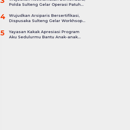
3
Polda Sulteng Gelar Operasi Patuh
Tinombala 2024
4
Wujudkan Arsiparis Bersertifikasi,
Dispusaka Sulteng Gelar Workhsop
Jabatan Fungsional
5
Yayasan Kakak Apresiasi Program
Aku Sedulurmu Bantu Anak-anak
Akibat Covid-19