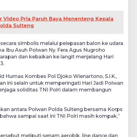
dar Video Pria Paruh Baya Menenteng Kepala
Polda Sulteng
secara simbolis melalui pelepasan balon ke udara
ma Ibu Asuh Polwan Ny. Fera Agus Nugroho
rapan dan kebaikan ke langit menjelang Hari
3.
id Humas Kombes Pol Djoko Wienartono, S.I.K.,
an ini selain untuk memperingati Hari Jadi Polwan
enjaga soliditas TNI Polri dalam membangun
pakan antara Polwan Polda Sulteng bersama Korps
 bahwa sampai saat ini TNI Polri masih kompak,”
ersebut meliputi senam aerobik, line dance dan