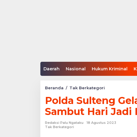
Daerah
Nasional
Hukum Kriminal
K
Polda
Beranda
/
Tak Berkategori
Sulteng
Polda Sulteng Gel
Gelar
Olahraga
Sambut Hari Jadi
Bersama
Sambut
Hari
Redaksi Palu Ngataku
18 Agustus 2023
Jadi
Tak Berkategori
Polwan
ke-