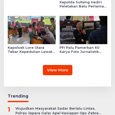
Kapolda Sulteng Hadiri
Peletakan Batu Pertama
Mushollah Raudhatul Ilmi
di Sekolah YKB
Kapolsek Lore Utara
PFI Palu Pamerkan 60
Tebar Kepedulian Lewat
Karya Foto Jurnalistik
Layanan Kesehatan
Bertajuk ‘Asa di A7as
Gratis hingga Bagi
Patahan’
Sembako
View More
Trending
1
Wujudkan Masyarakat Sadar Berlalu Lintas,
Polres Jepara Gelar Apel Kesiapan Ops Zebra