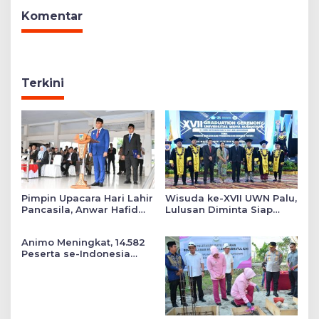
Komentar
Terkini
Pimpin Upacara Hari Lahir
Wisuda ke-XVII UWN Palu,
Pancasila, Anwar Hafid
Lulusan Diminta Siap
Tekankan Keadilan Sosial
Mengabdi untuk Daerah
dalam Kebijakan Publik
Animo Meningkat, 14.582
Peserta se-Indonesia
Daftar SMA Kemala
Taruna Bhayangkara