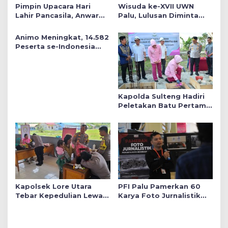
Pimpin Upacara Hari
Wisuda ke-XVII UWN
Lahir Pancasila, Anwar
Palu, Lulusan Diminta
Hafid Tekankan Keadilan
Siap Mengabdi untuk
Sosial dalam Kebijakan
Daerah
Animo Meningkat, 14.582
Publik
Peserta se-Indonesia
Daftar SMA Kemala
Taruna Bhayangkara
Kapolda Sulteng Hadiri
Peletakan Batu Pertama
Mushollah Raudhatul Ilmi
di Sekolah YKB
Kapolsek Lore Utara
PFI Palu Pamerkan 60
Tebar Kepedulian Lewat
Karya Foto Jurnalistik
Layanan Kesehatan
Bertajuk ‘Asa di A7as
Gratis hingga Bagi
Patahan’
Sembako