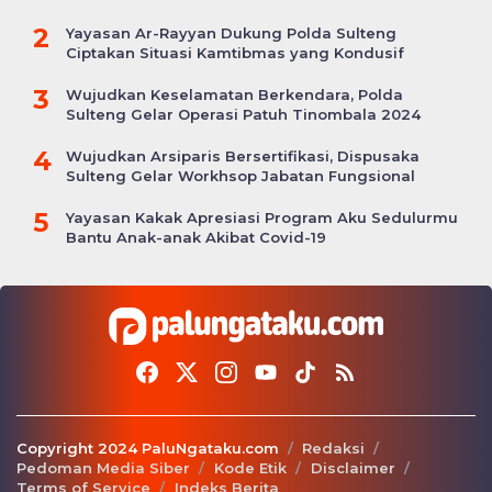
Candi
2
Yayasan Ar-Rayyan Dukung Polda Sulteng
Ciptakan Situasi Kamtibmas yang Kondusif
3
Wujudkan Keselamatan Berkendara, Polda
Sulteng Gelar Operasi Patuh Tinombala 2024
4
Wujudkan Arsiparis Bersertifikasi, Dispusaka
Sulteng Gelar Workhsop Jabatan Fungsional
5
Yayasan Kakak Apresiasi Program Aku Sedulurmu
Bantu Anak-anak Akibat Covid-19
Copyright 2024 PaluNgataku.com
Redaksi
Pedoman Media Siber
Kode Etik
Disclaimer
Terms of Service
Indeks Berita