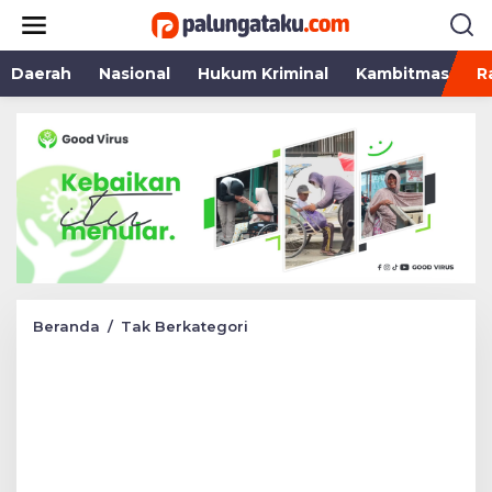
Lewati
ke
konten
Daerah
Nasional
Hukum Kriminal
Kambitmas
R
Polri
Beranda
/
Tak Berkategori
Buka
Rekrutmen
Penerimaan
Calon
Taruna
Akpol
T.A
2024,