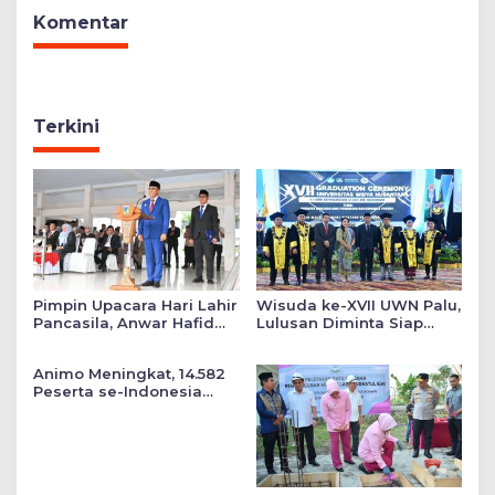
Komentar
Terkini
Pimpin Upacara Hari Lahir
Wisuda ke-XVII UWN Palu,
Pancasila, Anwar Hafid
Lulusan Diminta Siap
Tekankan Keadilan Sosial
Mengabdi untuk Daerah
dalam Kebijakan Publik
Animo Meningkat, 14.582
Peserta se-Indonesia
Daftar SMA Kemala
Taruna Bhayangkara