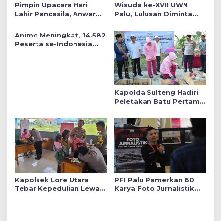
Pimpin Upacara Hari
Wisuda ke-XVII UWN
Lahir Pancasila, Anwar
Palu, Lulusan Diminta
Hafid Tekankan Keadilan
Siap Mengabdi untuk
Sosial dalam Kebijakan
Daerah
Animo Meningkat, 14.582
Publik
Peserta se-Indonesia
Daftar SMA Kemala
Taruna Bhayangkara
Kapolda Sulteng Hadiri
Peletakan Batu Pertama
Mushollah Raudhatul Ilmi
di Sekolah YKB
Kapolsek Lore Utara
PFI Palu Pamerkan 60
Tebar Kepedulian Lewat
Karya Foto Jurnalistik
Layanan Kesehatan
Bertajuk ‘Asa di A7as
Gratis hingga Bagi
Patahan’
Sembako