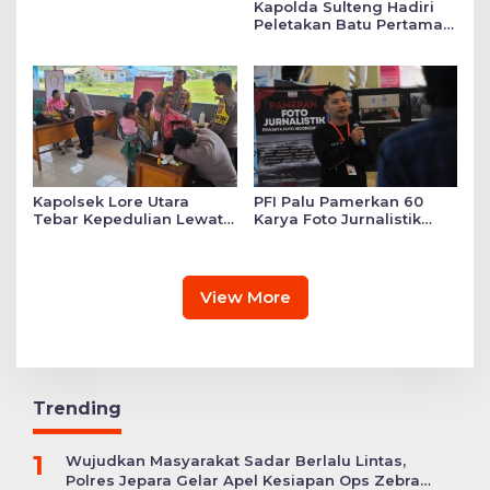
Kapolda Sulteng Hadiri
Peletakan Batu Pertama
Mushollah Raudhatul Ilmi
di Sekolah YKB
Kapolsek Lore Utara
PFI Palu Pamerkan 60
Tebar Kepedulian Lewat
Karya Foto Jurnalistik
Layanan Kesehatan
Bertajuk ‘Asa di A7as
Gratis hingga Bagi
Patahan’
Sembako
View More
Trending
1
Wujudkan Masyarakat Sadar Berlalu Lintas,
Polres Jepara Gelar Apel Kesiapan Ops Zebra