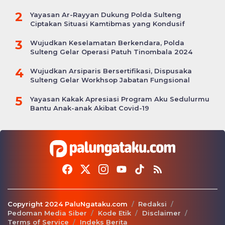
Candi
2
Yayasan Ar-Rayyan Dukung Polda Sulteng
Ciptakan Situasi Kamtibmas yang Kondusif
3
Wujudkan Keselamatan Berkendara, Polda
Sulteng Gelar Operasi Patuh Tinombala 2024
4
Wujudkan Arsiparis Bersertifikasi, Dispusaka
Sulteng Gelar Workhsop Jabatan Fungsional
5
Yayasan Kakak Apresiasi Program Aku Sedulurmu
Bantu Anak-anak Akibat Covid-19
Copyright 2024 PaluNgataku.com
Redaksi
Pedoman Media Siber
Kode Etik
Disclaimer
Terms of Service
Indeks Berita