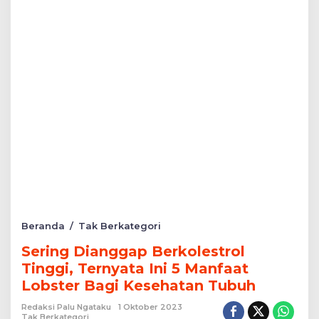
Sering
Beranda
/
Tak Berkategori
Dianggap
Sering Dianggap Berkolestrol
Berkolestrol
Tinggi,
Tinggi, Ternyata Ini 5 Manfaat
Ternyata
Lobster Bagi Kesehatan Tubuh
Ini
5
Redaksi Palu Ngataku
1 Oktober 2023
Manfaat
Tak Berkategori