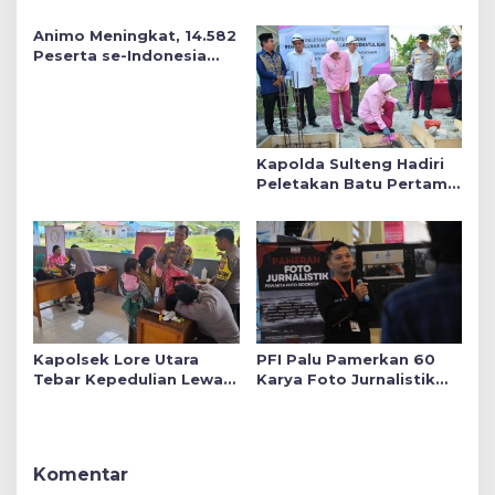
Hafid Tekankan Keadilan
Siap Mengabdi untuk
Sosial dalam Kebijakan
Daerah
Animo Meningkat, 14.582
Publik
Peserta se-Indonesia
Daftar SMA Kemala
Taruna Bhayangkara
Kapolda Sulteng Hadiri
Peletakan Batu Pertama
Mushollah Raudhatul Ilmi
di Sekolah YKB
Kapolsek Lore Utara
PFI Palu Pamerkan 60
Tebar Kepedulian Lewat
Karya Foto Jurnalistik
Layanan Kesehatan
Bertajuk ‘Asa di A7as
Gratis hingga Bagi
Patahan’
Sembako
Komentar