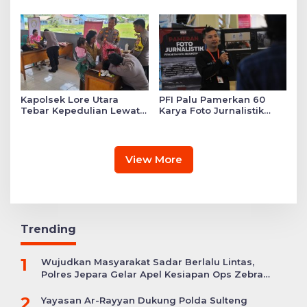
di Sekolah YKB
Kapolsek Lore Utara
PFI Palu Pamerkan 60
Tebar Kepedulian Lewat
Karya Foto Jurnalistik
Layanan Kesehatan
Bertajuk ‘Asa di A7as
Gratis hingga Bagi
Patahan’
Sembako
View More
Trending
1
Wujudkan Masyarakat Sadar Berlalu Lintas,
Polres Jepara Gelar Apel Kesiapan Ops Zebra
Candi
2
Yayasan Ar-Rayyan Dukung Polda Sulteng