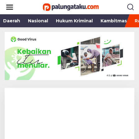
Lewati
ke
konten
Daerah
Nasional
Hukum Kriminal
Kambitmas
R