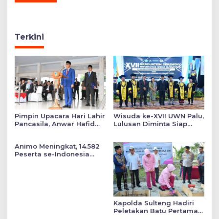
Terkini
Pimpin Upacara Hari Lahir
Wisuda ke-XVII UWN Palu,
Pancasila, Anwar Hafid
Lulusan Diminta Siap
Tekankan Keadilan Sosial
Mengabdi untuk Daerah
dalam Kebijakan Publik
Animo Meningkat, 14.582
Peserta se-Indonesia
Daftar SMA Kemala
Taruna Bhayangkara
Kapolda Sulteng Hadiri
Peletakan Batu Pertama
Mushollah Raudhatul Ilmi