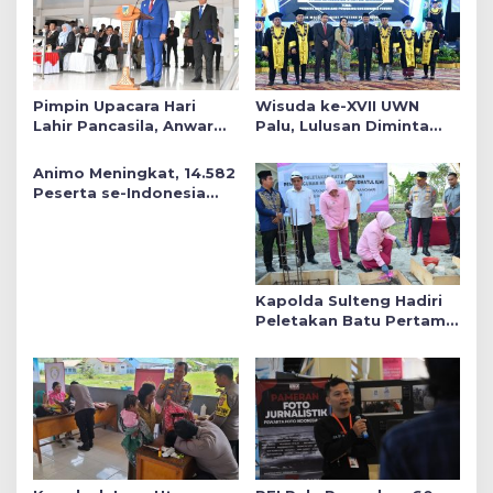
Pimpin Upacara Hari
Wisuda ke-XVII UWN
Lahir Pancasila, Anwar
Palu, Lulusan Diminta
Hafid Tekankan Keadilan
Siap Mengabdi untuk
Sosial dalam Kebijakan
Daerah
Animo Meningkat, 14.582
Publik
Peserta se-Indonesia
Daftar SMA Kemala
Taruna Bhayangkara
Kapolda Sulteng Hadiri
Peletakan Batu Pertama
Mushollah Raudhatul Ilmi
di Sekolah YKB