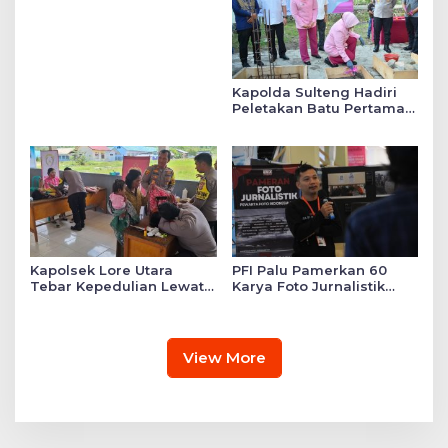
Daftar SMA Kemala
Taruna Bhayangkara
Kapolda Sulteng Hadiri
Peletakan Batu Pertama
Mushollah Raudhatul Ilmi
di Sekolah YKB
Kapolsek Lore Utara
PFI Palu Pamerkan 60
Tebar Kepedulian Lewat
Karya Foto Jurnalistik
Layanan Kesehatan
Bertajuk ‘Asa di A7as
Gratis hingga Bagi
Patahan’
Sembako
View More