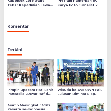
Kapolsek Lore Utara
PFI Palu Pamerkan 60
Tebar Kepedulian Lewat
Karya Foto Jurnalistik
Layanan Kesehatan
Bertajuk ‘Asa di A7as
Gratis hingga Bagi
Patahan’
Sembako
Komentar
Terkini
Pimpin Upacara Hari Lahir
Wisuda ke-XVII UWN Palu,
Pancasila, Anwar Hafid
Lulusan Diminta Siap
Tekankan Keadilan Sosial
Mengabdi untuk Daerah
dalam Kebijakan Publik
Animo Meningkat, 14.582
Peserta se-Indonesia