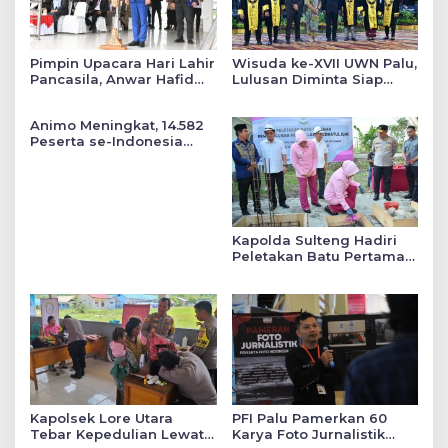
Pimpin Upacara Hari Lahir
Wisuda ke-XVII UWN Palu,
Pancasila, Anwar Hafid
Lulusan Diminta Siap
Tekankan Keadilan Sosial
Mengabdi untuk Daerah
dalam Kebijakan Publik
Animo Meningkat, 14.582
Peserta se-Indonesia
Daftar SMA Kemala
Taruna Bhayangkara
Kapolda Sulteng Hadiri
Peletakan Batu Pertama
Mushollah Raudhatul Ilmi
di Sekolah YKB
Kapolsek Lore Utara
PFI Palu Pamerkan 60
Tebar Kepedulian Lewat
Karya Foto Jurnalistik