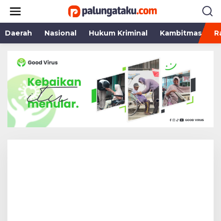
Lewati
ke
konten
Daerah
Nasional
Hukum Kriminal
Kambitmas
R