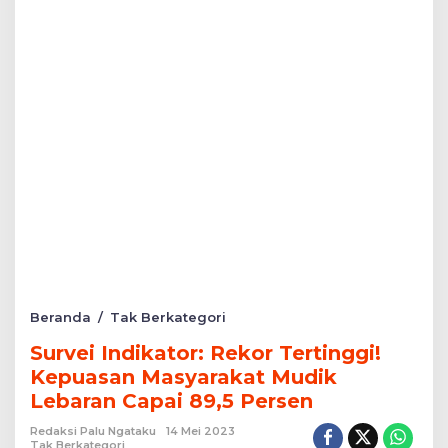
Survei
Beranda
/
Tak Berkategori
Indikator:
Survei Indikator: Rekor Tertinggi!
Rekor
Tertinggi!
Kepuasan Masyarakat Mudik
Kepuasan
Lebaran Capai 89,5 Persen
Masyarakat
Mudik
Redaksi Palu Ngataku
14 Mei 2023
Lebaran
Tak Berkategori