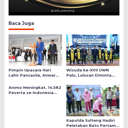
Baca Juga
Pimpin Upacara Hari
Wisuda ke-XVII UWN
Lahir Pancasila, Anwar
Palu, Lulusan Diminta
Hafid Tekankan Keadilan
Siap Mengabdi untuk
Sosial dalam Kebijakan
Daerah
Animo Meningkat, 14.582
Publik
Peserta se-Indonesia
Daftar SMA Kemala
Taruna Bhayangkara
Kapolda Sulteng Hadiri
Peletakan Batu Pertama