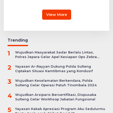
Layanan Kesehatan
Bertajuk ‘Asa di A7as
Gratis hingga Bagi
Patahan’
Sembako
View More
Trending
1
Wujudkan Masyarakat Sadar Berlalu Lintas,
Polres Jepara Gelar Apel Kesiapan Ops Zebra
Candi
2
Yayasan Ar-Rayyan Dukung Polda Sulteng
Ciptakan Situasi Kamtibmas yang Kondusif
3
Wujudkan Keselamatan Berkendara, Polda
Sulteng Gelar Operasi Patuh Tinombala 2024
4
Wujudkan Arsiparis Bersertifikasi, Dispusaka
Sulteng Gelar Workhsop Jabatan Fungsional
5
Yayasan Kakak Apresiasi Program Aku Sedulurmu