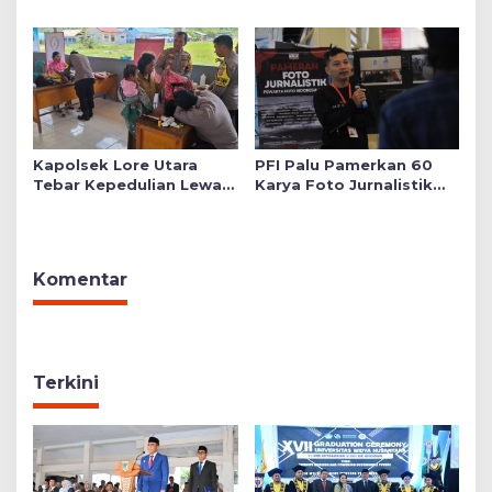
Mushollah Raudhatul Ilmi
di Sekolah YKB
Kapolsek Lore Utara
PFI Palu Pamerkan 60
Tebar Kepedulian Lewat
Karya Foto Jurnalistik
Layanan Kesehatan
Bertajuk ‘Asa di A7as
Gratis hingga Bagi
Patahan’
Sembako
Komentar
Terkini