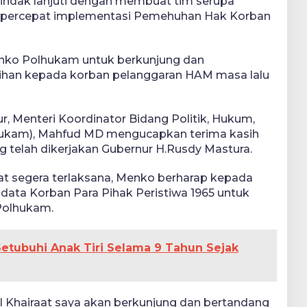
nindak lanjuti dengan membuat tim serupa
percepat implementasi Pemehuhan Hak Korban
nko Polhukam untuk berkunjung dan
ihan kepada korban pelanggaran HAM masa lalu
, Menteri Koordinator Bidang Politik, Hukum,
kam), Mahfud MD mengucapkan terima kasih
g telah dikerjakan Gubernur H.Rusdy Mastura.
at segera terlaksana, Menko berharap kepada
ata Korban Para Pihak Peristiwa 1965 untuk
 Polhukam.
Setubuhi Anak Tiri Selama 9 Tahun Sejak
Al Khairaat saya akan berkunjung dan bertandang