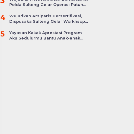
3
Polda Sulteng Gelar Operasi Patuh
Tinombala 2024
4
Wujudkan Arsiparis Bersertifikasi,
Dispusaka Sulteng Gelar Workhsop
Jabatan Fungsional
5
Yayasan Kakak Apresiasi Program
Aku Sedulurmu Bantu Anak-anak
Akibat Covid-19