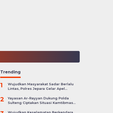
Trending
1
Wujudkan Masyarakat Sadar Berlalu
Lintas, Polres Jepara Gelar Apel
Kesiapan Ops Zebra Candi
2
Yayasan Ar-Rayyan Dukung Polda
Sulteng Ciptakan Situasi Kamtibmas
yang Kondusif
Wujudkan Keselamatan Berkendara,