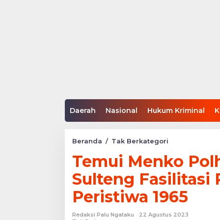
Daerah
Nasional
Hukum Kriminal
K
Temui
Beranda
/
Tak Berkategori
Menko
Temui Menko Pol
Polhukam,
Gubernur
Sulteng Fasilita
Sulteng
Fasilitasi
Peristiwa 1965
Pemenuhan
Hak
Korban
Redaksi Palu Ngataku
22 Agustus 2023
Peristiwa