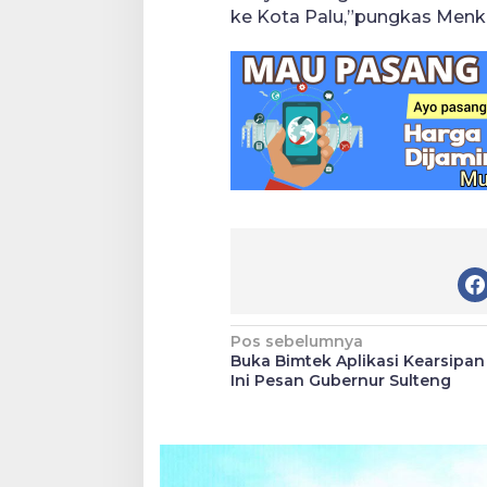
ke Kota Palu,”pungkas Men
Navigasi
Pos sebelumnya
Buka Bimtek Aplikasi Kearsipan 
pos
Ini Pesan Gubernur Sulteng