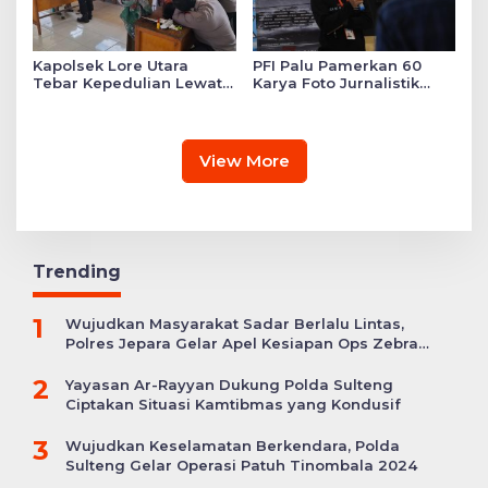
Kapolsek Lore Utara
PFI Palu Pamerkan 60
Tebar Kepedulian Lewat
Karya Foto Jurnalistik
Layanan Kesehatan
Bertajuk ‘Asa di A7as
Gratis hingga Bagi
Patahan’
Sembako
View More
Trending
1
Wujudkan Masyarakat Sadar Berlalu Lintas,
Polres Jepara Gelar Apel Kesiapan Ops Zebra
Candi
2
Yayasan Ar-Rayyan Dukung Polda Sulteng
Ciptakan Situasi Kamtibmas yang Kondusif
3
Wujudkan Keselamatan Berkendara, Polda
Sulteng Gelar Operasi Patuh Tinombala 2024