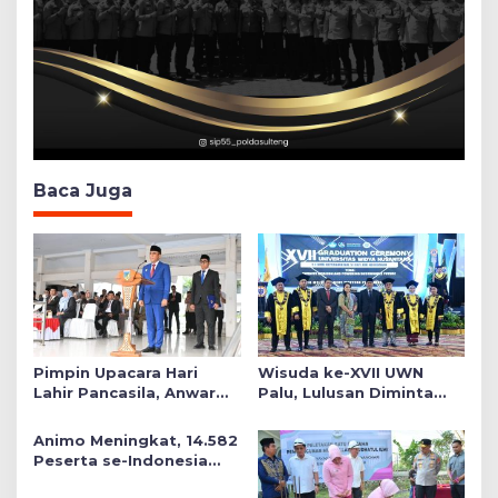
Baca Juga
Pimpin Upacara Hari
Wisuda ke-XVII UWN
Lahir Pancasila, Anwar
Palu, Lulusan Diminta
Hafid Tekankan Keadilan
Siap Mengabdi untuk
Sosial dalam Kebijakan
Daerah
Animo Meningkat, 14.582
Publik
Peserta se-Indonesia
Daftar SMA Kemala