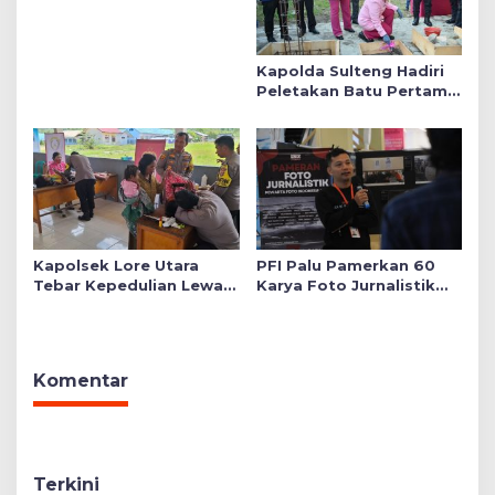
Taruna Bhayangkara
Kapolda Sulteng Hadiri
Peletakan Batu Pertama
Mushollah Raudhatul Ilmi
di Sekolah YKB
Kapolsek Lore Utara
PFI Palu Pamerkan 60
Tebar Kepedulian Lewat
Karya Foto Jurnalistik
Layanan Kesehatan
Bertajuk ‘Asa di A7as
Gratis hingga Bagi
Patahan’
Sembako
Komentar
Terkini