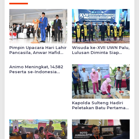
Pimpin Upacara Hari Lahir
Wisuda ke-XVII UWN Palu,
Pancasila, Anwar Hafid
Lulusan Diminta Siap
Tekankan Keadilan Sosial
Mengabdi untuk Daerah
dalam Kebijakan Publik
Animo Meningkat, 14.582
Peserta se-Indonesia
Daftar SMA Kemala
Taruna Bhayangkara
Kapolda Sulteng Hadiri
Peletakan Batu Pertama
Mushollah Raudhatul Ilmi
di Sekolah YKB